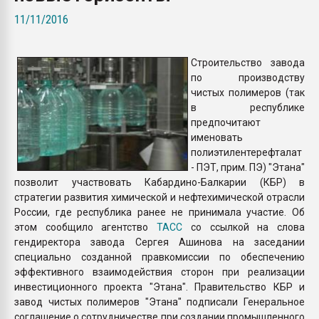
Armaloy PC/ABS-1IM че
11/11/2016
ПЕРЕЙТИ НА 
Строительство завода
по производству
чистых полимеров (так
в республике
предпочитают
именовать
полиэтилентерефталат
- ПЭТ, прим. ПЭ) "Этана"
позволит участвовать Кабардино-Балкарии (КБР) в
стратегии развития химической и нефтехимической отрасли
России, где республика ранее не принимала участие. Об
этом сообщило агентство
ТАСС
со ссылкой на слова
гендиректора завода Сергея Ашинова на заседании
специально созданной правкомиссии по обеспечению
эффективного взаимодействия сторон при реализации
инвестиционного проекта "Этана". Правительство КБР и
завод чистых полимеров "Этана" подписали Генеральное
соглашение о сотрудничестве при создании промышленного