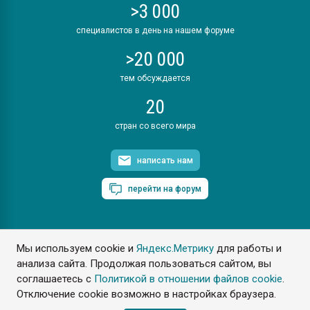
>3 000
специалистов в день на нашем форуме
>20 000
тем обсуждается
20
стран со всего мира
написать нам
перейти на форум
Мы используем cookie и
Яндекс.Метрику
для работы и
ПластЭксперт © 2006. Все права защищены
анализа сайта. Продолжая пользоваться сайтом, вы
Разрешается копирование материалов сайта с обязательной
ссылкой на www.e-plastic.ru
соглашаетесь с
Политикой в отношении файлов cookie
.
Отключение cookie возможно в настройках браузера.
Разработка сайта