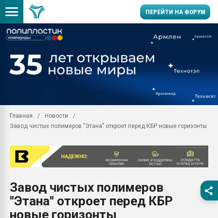
ПЕРЕЙТИ НА ФОРУМ
Помощь в подборе мат
Вакуум-формовочные 
ближайшее подмосковье
Подмосковье, Москва
28.07.2026 Автоматиза
первый план в перераб
Главная
Новости
пластмасс
Завод чистых полимеров "Этана" откроет перед КБР новые горизонты
28.07.2026 "Техноникол
ситуацией на строител
Всё, что касается выду
бутылок
Завод чистых полимеров
Материал поверхности 
вакуумного формовани
"Этана" откроет перед КБР
Продам отходы Компо
новые горизонты
поликарбоната и АБС-п