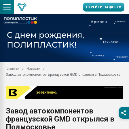
ПЕРЕЙТИ НА ФОРУМ
Помощь в подборе мат
Вакуум-формовочные 
ближайшее подмосковье
Подмосковье, Москва
28.07.2026 Автоматиза
первый план в перераб
Главная
Новости
пластмасс
Завод автокомпонентов французской GMD открылся в Подмосковье
28.07.2026 "Техноникол
ситуацией на строител
Всё, что касается выду
бутылок
Завод автокомпонентов
Материал поверхности 
вакуумного формовани
французской GMD открылся в
Продам отходы Компо
Подмосковье
поликарбоната и АБС-п