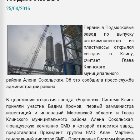
Armaloy PC/ABS-1IM че
25/04/2016
ПЕРЕЙТИ НА 
Первый в Подмосковье
завод по выпуску
автокомпонентов из
пластмассы открылся
сегодня в Клину,
считает Глава
Клинского
муниципального
района Алена Сокольская. Об это сообщила пресс-служба
администрации района.
В церемонии открытия завода «Евростиль Системс Клин»
приняли участие Вадим Хромов, первый замминистра
инвестиций и инноваций Московской области и Глава
Клинского муниципального района Алена Сокольская.
Французскую компанию GMD, к которой относится завод,
представляли Президент группы GMD Алан Мартино,
генеральный директор GMD - Пластиковые Системы Франсуа