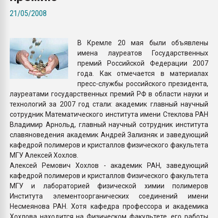
Всё, что касается выду
21/05/2008
бутылок
В Кремле 20 мая были объявлены
ПЕРЕЙТИ НА 
имена лауреатов Государственных
премий Российской Федерации 2007
года. Как отмечается в материалах
пресс-службы российского президента,
лауреатами государственных премий РФ в области науки и
технологий за 2007 год стали: академик главный научный
сотрудник Математического института имени Стеклова РАН
Владимир Арнольд, главный научный сотрудник института
славяноведения академик Андрей Зализняк и заведующий
кафедрой полимеров и кристаллов физического факультета
МГУ Алексей Хохлов.
Алексей Ремович Хохлов - академик РАН, заведующий
кафедрой полимеров и кристаллов Физического факультета
МГУ и лабораторией физической химии полимеров
Института элементоорганических соединений имени
Несмеянова РАН. Хотя кафедра профессора и академика
Хохлова находится на Физическом факультете, его работы