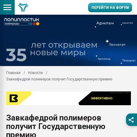
ПЕРЕЙТИ НА ФОРУМ
Продажа готового бизн
производство SPC лам
цикла
29.07.2026 ФРП помог 
заводу пластмасс" зах
ППЭ
Главная
Новости
Помощь в подборе мат
Завкафедрой полимеров получит Государственную премию
Вакуум-формовочные 
ближайшее подмосковье
Подмосковье, Москва
28.07.2026 Автоматиза
первый план в перераб
Завкафедрой полимеров
пластмасс
получит Государственную
28.07.2026 "Техноникол
ситуацией на строител
премию