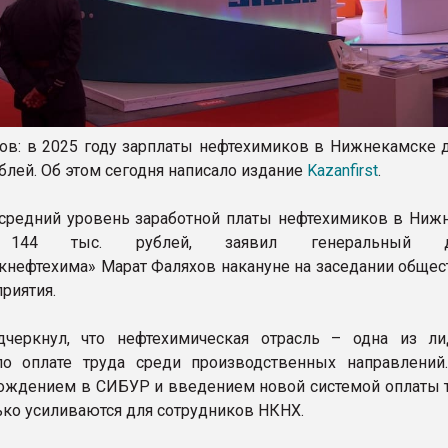
ов: в 2025 году зарплаты нефтехимиков в Нижнекамске д
блей. Об этом сегодня написало издание
Kazanfirst
.
 средний уровень заработной платы нефтехимиков в Ниж
т 144 тыс. рублей, заявил генеральный ди
нефтехима» Марат Фаляхов накануне на заседании общес
риятия.
дчеркнул, что нефтехимическая отрасль – одна из л
по оплате труда среди производственных направлений
хождением в СИБУР и введением новой системой оплаты т
ько усиливаются для сотрудников НКНХ.