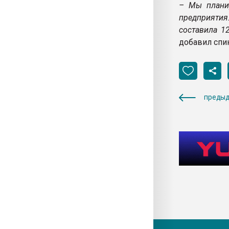
– Мы планир
предприятия
составила 1
добавил спи
предыд