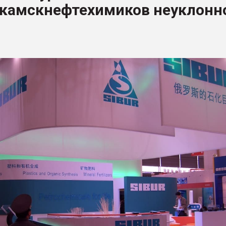
камскнефтехимиков неуклонн
ва ПЭТ
ФОРУМ