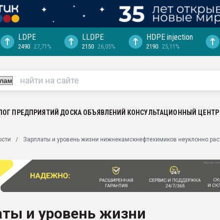
LDPE
LLDPE
HDPE injection
2490
27,71%
2150
26,05%
2190
25,11%
еса -
ината полного
"Ижевскому
ватить рынок
ЛОГ ПРЕДПРИЯТИЙ
ДОСКА ОБЪЯВЛЕНИЙ
КОНСУЛЬТАЦИОННЫЙ ЦЕНТР
ериала
машины:
ости
Зарплаты и уровень жизни нижнекамскнефтехимиков неуклонно рас
, с.-в.
ция выходит на
отке
ь" довольна
аты и уровень жизни
ьном рынке