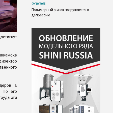
09/10/2025
Полимерный рынок погружается в
депрессию
остигнут
некамске
ректор
твенного
идеров в
. По его
руда эти