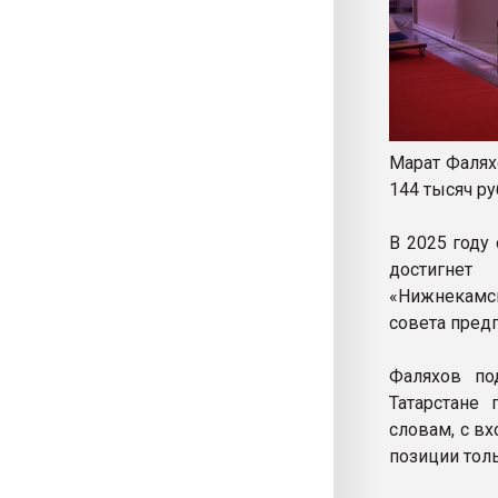
Марат Фалях
144 тысяч ру
В 2025 году
достигне
«Нижнекамск
совета предп
Фаляхов по
Татарстане 
словам, с в
позиции тол