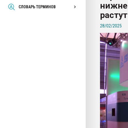
нижне
Всё, что касается выду
СЛОВАРЬ ТЕРМИНОВ
бутылок
растут
28/02/2025
ПЕРЕЙТИ НА 