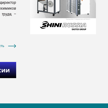
директор
ехимиков
 труда, –
сть