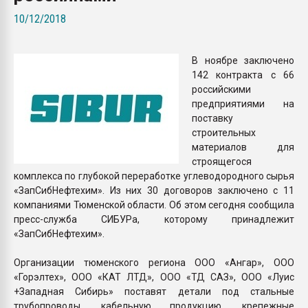
Всё, что касается выду
10/12/2018
бутылок
В ноябре заключено
ПЕРЕЙТИ НА 
142 контракта с 66
российскими
предприятиями на
поставку
строительных
материалов для
строящегося
комплекса по глубокой переработке углеводородного сырья
«ЗапСибНефтехим». Из них 30 договоров заключено с 11
компаниями Тюменской области. Об этом сегодня сообщила
пресс-служба СИБУРа, которому принадлежит
«ЗапСибНефтехим».
Организации тюменского региона ООО «Ангар», ООО
«Горэлтех», ООО «КАТ ЛТД», ООО «ТД САЗ», ООО «Луис
+Западная Сибирь» поставят детали под стальные
трубопроводы, кабельную продукцию, крепежные