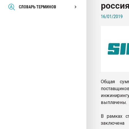
россия
Всё, что касается выду
СЛОВАРЬ ТЕРМИНОВ
бутылок
16/01/2019
ПЕРЕЙТИ НА 
Общая сумм
поставщиков
инжиниринг
выплачены.
В рамках с
заключена 