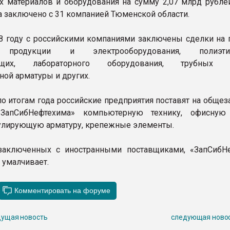
х материалов и оборудования на сумму 2,07 млрд рублей
а заключено с 31 компанией Тюменской области.
8 году с российскими компаниями заключены сделки на п
 продукции и электрооборудования, полиэти
ющих, лабораторного оборудования, трубных и
ной арматуры и других.
по итогам года российские предприятия поставят на обще
«ЗапСибНефтехима» компьютерную технику, офисную
улирующую арматуру, крепежные элементы.
 заключенных с иностранными поставщиками, «ЗапСибН
 умалчивает.
ущая новость
следующая ново