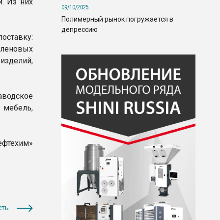
. Из них
09/10/2025
Полимерный рынок погружается в
депрессию
оставку:
леновых
зделий,
заводское
 мебель,
ефтехим»
сть