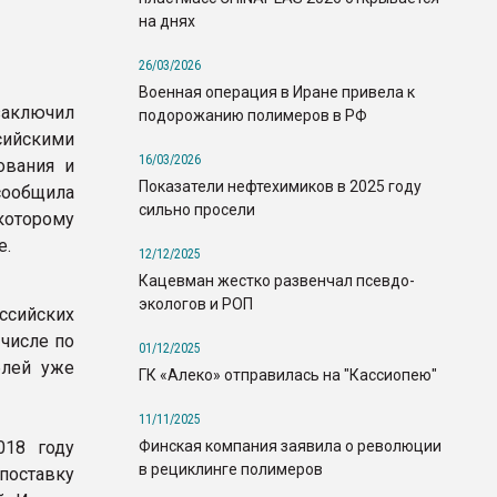
на днях
26/03/2026
Военная операция в Иране привела к
заключил
подорожанию полимеров в РФ
йскими
16/03/2026
ования и
Показатели нефтехимиков в 2025 году
сообщила
сильно просели
которому
е.
12/12/2025
Кацевман жестко развенчал псевдо-
экологов и РОП
сийских
 числе по
01/12/2025
блей уже
ГК «Алеко» отправилась на "Кассиопею"
11/11/2025
Финская компания заявила о революции
018 году
в рециклинге полимеров
оставку