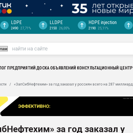
LDPE
LLDPE
HDPE injection
2490
27,71%
2150
26,05%
2190
25,11%
еса -
ината полного
"Ижевскому
ватить рынок
ЛОГ ПРЕДПРИЯТИЙ
ДОСКА ОБЪЯВЛЕНИЙ
КОНСУЛЬТАЦИОННЫЙ ЦЕНТР
ериала
машины:
ости
«ЗапСибНефтехим» за год заказал у россиян всего на 287 миллиар
, с.-в.
ция выходит на
отке
ь" довольна
бНефтехим» за год заказал у
ьном рынке