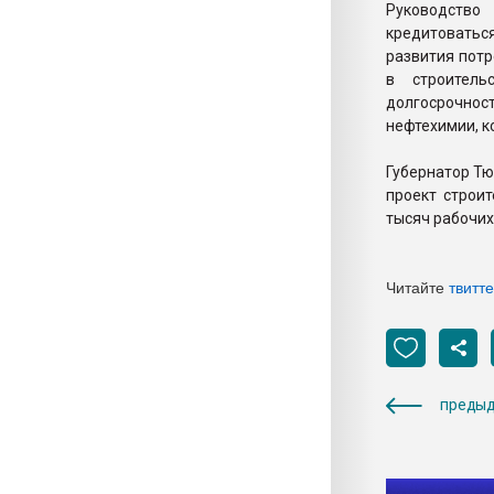
Руководство
кредитоватьс
развития потр
в строитель
долгосрочнос
нефтехимии, к
Губернатор Тю
проект строи
тысяч рабочих
Читайте
твитт
предыд