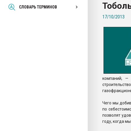
Тобол
Всё, что касается выду
СЛОВАРЬ ТЕРМИНОВ
бутылок
17/10/2013
ПЕРЕЙТИ НА 
компаний, —
строительс
газофракциони
Чего мы добив
по себестоим
позволят удов
году, когда м