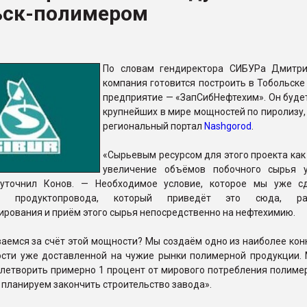
ьск-полимером
ва ПЭТ
ФОРУМ
По словам гендиректора СИБУРа Дмитр
компания готовится построить в Тобольске
предприятие — «ЗапСибНефтехим». Он будет
крупнейших в мире мощностей по пиролизу,
региональный портал
Nashgorod
.
«Сырьевым ресурсом для этого проекта как
увеличение объёмов побочного сырья 
 уточнил Конов. — Необходимое условие, которое мы уже с
тво продуктопровода, который приведёт это сюда, ра
рования и приём этого сырья непосредственно на нефтехимию.
аемся за счёт этой мощности? Мы создаём одно из наиболее кон
ости уже доставленной на чужие рынки полимерной продукции.
летворить примерно 1 процент от мирового потребления полимер
ы планируем закончить строительство завода».