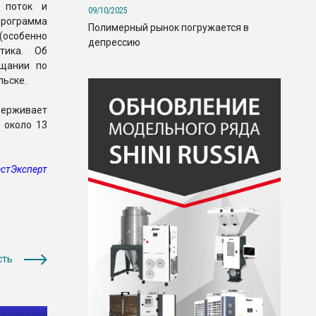
 поток и
09/10/2025
программа
Полимерный рынок погружается в
(особенно
депрессию
тика. Об
ещании по
льске.
держивает
 около 13
стЭксперт
сть