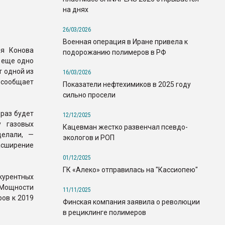
на днях
26/03/2026
Военная операция в Иране привела к
ия Конова
подорожанию полимеров в РФ
 еще одно
 одной из
16/03/2026
 сообщает
Показатели нефтехимиков в 2025 году
сильно просели
 раз будет
12/12/2025
у газовых
Кацевман жестко развенчал псевдо-
делали, —
экологов и РОП
сширение
01/12/2025
ГК «Алеко» отправилась на "Кассиопею"
курентных
 Мощности
11/11/2025
ов к 2019
Финская компания заявила о революции
в рециклинге полимеров