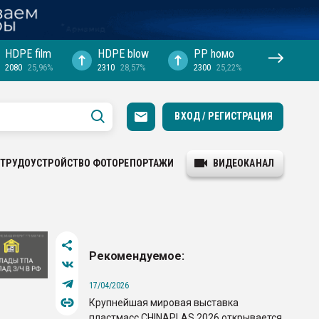
HDPE film
HDPE blow
PP hомо
2080
25,96%
2310
28,57%
2300
25,22%
ВХОД / РЕГИСТРАЦИЯ
ТРУДОУСТРОЙСТВО
ФОТОРЕПОРТАЖИ
ВИДЕОКАНАЛ
Рекомендуемое:
17/04/2026
Крупнейшая мировая выставка
пластмасс CHINAPLAS 2026 открывается