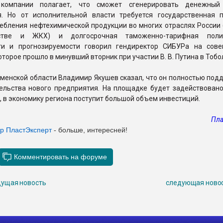
 компании полагает, что сможет сгенерировать денежный
я. Но от исполнительной власти требуется государственная 
ебления нефтехимической продукции во многих отраслях России 
стве и ЖКХ) и долгосрочная таможенно-тарифная поли
ти и прогнозируемости говорил гендиректор СИБУРа на сов
оторое прошло в минувший вторник при участии В. В. Путина в Тобо
менской области Владимир Якушев сказал, что он полностью под
тельства нового предприятия. На площадке будет задействовано
, в экономику региона поступит большой объем инвестиций.
Пла
ер ПластЭксперт
- больше, интересней!
ущая новость
следующая ново