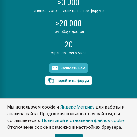
>3 000
специалистов в день на нашем форуме
>20 000
тем обсуждается
20
стран со всего мира
написать нам
перейти на форум
Мы используем cookie и
Яндекс.Метрику
для работы и
ПластЭксперт © 2006. Все права защищены
анализа сайта. Продолжая пользоваться сайтом, вы
Разрешается копирование материалов сайта с обязательной
ссылкой на www.e-plastic.ru
соглашаетесь с
Политикой в отношении файлов cookie
.
Отключение cookie возможно в настройках браузера.
Разработка сайта