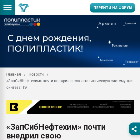
ПЕРЕЙТИ НА ФОРУМ
Продажа готового бизн
производство SPC лам
цикла
29.07.2026 ФРП помог 
заводу пластмасс" зах
ППЭ
Главная
Новости
Помощь в подборе мат
«ЗапСибНефтехим» почти внедрил свою каталитическую систему для
Вакуум-формовочные 
синтеза ПЭ
ближайшее подмосковье
Подмосковье, Москва
28.07.2026 Автоматиза
первый план в перераб
пластмасс
«ЗапСибНефтехим» почти
28.07.2026 "Техноникол
внедрил свою
ситуацией на строител