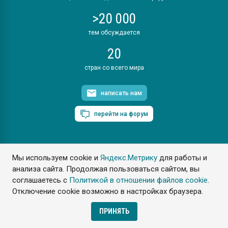
>20 000
тем обсуждается
20
стран со всего мира
написать нам
перейти на форум
Мы используем cookie и
Яндекс.Метрику
для работы и
ПластЭксперт © 2006. Все права защищены
анализа сайта. Продолжая пользоваться сайтом, вы
Разрешается копирование материалов сайта с обязательной
ссылкой на www.e-plastic.ru
соглашаетесь с
Политикой в отношении файлов cookie
.
Отключение cookie возможно в настройках браузера.
Разработка сайта
ПРИНЯТЬ