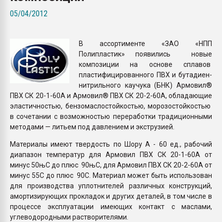
Всё, что касается выду
05/04/2012
бутылок
В ассортименте «ЗАО «НПП
ПЕРЕЙТИ НА 
Полипластик» появились новые
композиции на основе сплавов
пластифицированного ПВХ и бутадиен-
нитрильного каучука (БНК) Армовил®
ПВХ СК 20-1-60А и Армовил® ПВХ СК 20-2-60А, обладающие
эластичностью, бензомаслостойкостью, морозостойкостью
в сочетании с возможностью переработки традиционными
методами — литьем под давлением и экструзией.
Материалы имеют твердость по Шору А - 60 ед., рабочий
диапазон температур для Армовил ПВХ СК 20-1-60А от
минус 50њС до плюс 90њС, для Армовил ПВХ СК 20-2-60А от
минус 55С до плюс 90С. Материал может быть использован
для производства уплотнителей различных конструкций,
амортизирующих прокладок и других деталей, в том числе в
процессе эксплуатации имеющих контакт с маслами,
углеводородными растворителями.