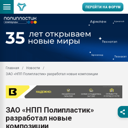
ПЕРЕЙТИ НА ФОРУМ
Продажа готового бизн
производство SPC лам
цикла
29.07.2026 ФРП помог 
заводу пластмасс" зах
ППЭ
Главная
Новости
Помощь в подборе мат
ЗАО «НПП Полипластик» разработал новые композиции
Вакуум-формовочные 
ближайшее подмосковье
Подмосковье, Москва
28.07.2026 Автоматиза
первый план в перераб
ЗАО «НПП Полипластик»
пластмасс
разработал новые
28.07.2026 "Техноникол
ситуацией на строител
композиции