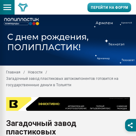
ПЕРЕЙТИ НА ФОРУМ
11.09.2020 Нанотрубки
универсальны, что рос
умельцы изготовили м
колонок полностью из 
Продажа готового бизн
производство SPC лам
цикла
Главная
Новости
Загадочный завод пластиковых автокомпонентов готовится на
29.07.2026 ФРП помог 
заводу пластмасс" зах
государственнные деньги в Тольятти
ППЭ
Помощь в подборе мат
Вакуум-формовочные 
ближайшее подмосковье
Подмосковье, Москва
Загадочный завод
пластиковых
28.07.2026 Автоматиза
первый план в перераб