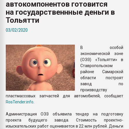
автокомпонентов готовится
пластмасс
на государственнные деньги в
28.07.2026 "Техноникол
Тольятти
ситуацией на строител
03/02/2020
ПЕРЕЙТИ НА 
В особой
экономической зоне
(ОЭЗ) «Тольятти» в
Ставропольском
районе Самарской
области построят
завод по
производству
пластмассовых запчастей для автомобилей, сообщает
RosTender.info
.
Администрация ОЭЗ объявила тендер на подготовку
проекта будущего завода. Стоимость проектно-
изыскательских работ оценивается в 22 млн рублей. Деньги