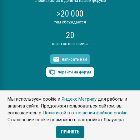
специалистов в день на нашем форуме
>20 000
тем обсуждается
20
стран со всего мира
написать нам
перейти на форум
Мы используем cookie и
Яндекс.Метрику
для работы и
ПластЭксперт © 2006. Все права защищены
анализа сайта. Продолжая пользоваться сайтом, вы
Разрешается копирование материалов сайта с обязательной
ссылкой на www.e-plastic.ru
соглашаетесь с
Политикой в отношении файлов cookie
.
Отключение cookie возможно в настройках браузера.
Разработка сайта
ПРИНЯТЬ