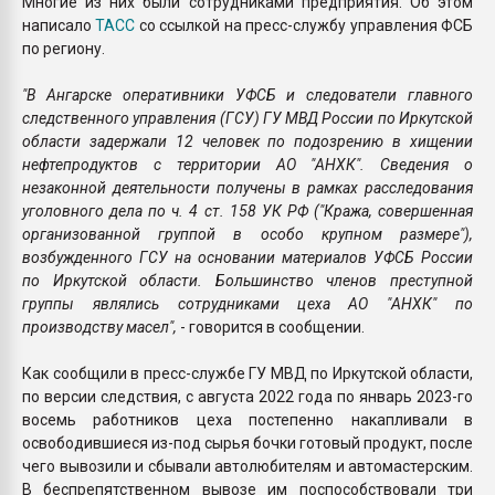
Многие из них были сотрудниками предприятия. Об этом
написало
ТАСС
со ссылкой на пресс-службу управления ФСБ
по региону.
"В Ангарске оперативники УФСБ и следователи главного
следственного управления (ГСУ) ГУ МВД России по Иркутской
области задержали 12 человек по подозрению в хищении
нефтепродуктов с территории АО "АНХК". Сведения о
незаконной деятельности получены в рамках расследования
уголовного дела по ч. 4 ст. 158 УК РФ ("Кража, совершенная
организованной группой в особо крупном размере"),
возбужденного ГСУ на основании материалов УФСБ России
по Иркутской области. Большинство членов преступной
группы являлись сотрудниками цеха АО "АНХК" по
производству масел",
- говорится в сообщении.
Как сообщили в пресс-службе ГУ МВД по Иркутской области,
по версии следствия, с августа 2022 года по январь 2023-го
восемь работников цеха постепенно накапливали в
освободившиеся из-под сырья бочки готовый продукт, после
чего вывозили и сбывали автолюбителям и автомастерским.
В беспрепятственном вывозе им поспособствовали три