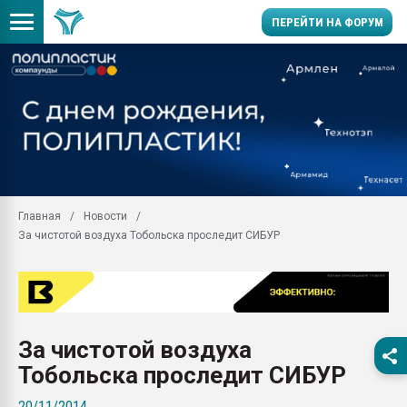
ПЕРЕЙТИ НА ФОРУМ
11.09.2020 Нанотрубки
универсальны, что рос
умельцы изготовили м
колонок полностью из 
Продажа готового бизн
производство SPC лам
цикла
Главная
Новости
За чистотой воздуха Тобольска проследит СИБУР
29.07.2026 ФРП помог 
заводу пластмасс" зах
ППЭ
Помощь в подборе мат
Вакуум-формовочные 
За чистотой воздуха
ближайшее подмосковье
Подмосковье, Москва
Тобольска проследит СИБУР
28.07.2026 Автоматиза
20/11/2014
первый план в перераб