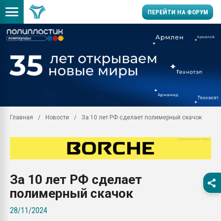
ПЕРЕЙТИ НА ФОРУМ
Продажа готового бизн
производство SPC лам
цикла
29.07.2026 ФРП помог 
заводу пластмасс" зах
ППЭ
Главная
Новости
За 10 лет РФ сделает полимерный скачок
Помощь в подборе мат
Вакуум-формовочные 
ближайшее подмосковье
Подмосковье, Москва
28.07.2026 Автоматиза
За 10 лет РФ сделает
первый план в перераб
пластмасс
полимерный скачок
28.07.2026 "Техноникол
28/11/2024
ситуацией на строител