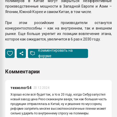
полимеров в Китае могут закрыться неэффективные
производственные мощности в Западной Европе и Азии –
Японии, Южной Корее и самом Китае, в том числе.
При этом российские производители останутся
конкурентоспособны – как на внутреннем, так и внешнем
рынке. Еще больше укрепит их позиции вовлечение этана,
которое как ожидается, увеличится в 6 раз к 2030 году.
Комментировать на
форуме
Комментарии
технолог54
20.12.2024
Хорошо если всё будет так, а то в 20 году, когда Сибур запустил
новый завод цена Резо скакканули вверх, так как большая часть
продукции отправлялась в Китай, ну и решение по муссорнлц
реформе запретить многие высокотехнологичные пленки может
сильно ударить по внутреннему спросу на полимеры.