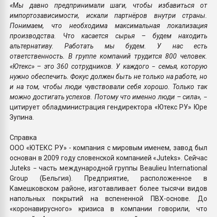
«Мы давно предпринимали шаги, чтобы избавиться от
импортозависимости, искали партнёров внутри страны.
Понимаем, что необходима максимальная локализация
производства. Что касается сырья – будем находить
альтернативу. Работать мы будем. У нас есть
ответственность. В группе компаний трудится 800 человек.
«Ютекс» – это 360 сотрудников. У каждого − семья, которую
нужно обеспечить. Фокус должен быть не только на работе, но
и на том, чтобы люди чувствовали себя хорошо. Только так
можно достигать успехов. Потому что именно люди – сила»,
−
цитирует обладминистрация гендиректора «Ютекс РУ» Юре
Зупина.
Справка
ООО «ЮТЕКС РУ» - компания с мировым именем, завод был
основан в 2009 году словенской компанией «Juteks». Сейчас
Juteks − часть международной группы Beaulieu International
Group (Бельгия). Предприятие, расположенное в
Камешковском районе, изготавливает более тысячи видов
напольных покрытий на вспененной ПВХ-основе. До
«коронавирусного» кризиса в компании говорили, что