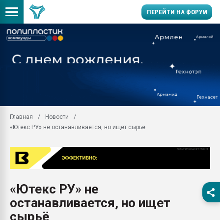
ПЕРЕЙТИ НА ФОРУМ
Продажа готового бизн
производство SPC лам
цикла
29.07.2026 ФРП помог 
заводу пластмасс" зах
ППЭ
Главная
Новости
Помощь в подборе мат
«Ютекс РУ» не останавливается, но ищет сырьё
Вакуум-формовочные 
ближайшее подмосковье
Подмосковье, Москва
28.07.2026 Автоматиза
первый план в перераб
«Ютекс РУ» не
пластмасс
останавливается, но ищет
28.07.2026 "Техноникол
ситуацией на строител
сырьё