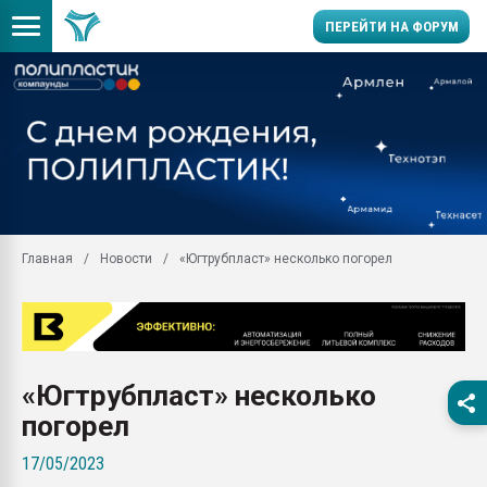
ПЕРЕЙТИ НА ФОРУМ
Продажа готового бизн
производство SPC лам
цикла
29.07.2026 ФРП помог 
заводу пластмасс" зах
ППЭ
Главная
Новости
«Югтрубпласт» несколько погорел
Помощь в подборе мат
Вакуум-формовочные 
ближайшее подмосковье
Подмосковье, Москва
28.07.2026 Автоматиза
«Югтрубпласт» несколько
первый план в перераб
пластмасс
погорел
28.07.2026 "Техноникол
17/05/2023
ситуацией на строител