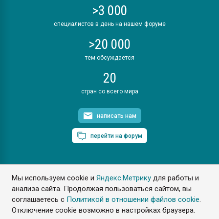
>3 000
специалистов в день на нашем форуме
>20 000
тем обсуждается
20
стран со всего мира
написать нам
перейти на форум
Мы используем cookie и
Яндекс.Метрику
для работы и
ПластЭксперт © 2006. Все права защищены
анализа сайта. Продолжая пользоваться сайтом, вы
Разрешается копирование материалов сайта с обязательной
ссылкой на www.e-plastic.ru
соглашаетесь с
Политикой в отношении файлов cookie
.
Отключение cookie возможно в настройках браузера.
Разработка сайта