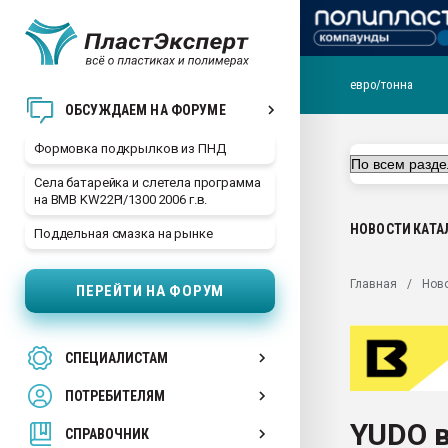
евро/тонна
Продажа готового бизн
ОБСУЖДАЕМ НА ФОРУМЕ
производство SPC лам
цикла
Формовка подкрылков из ПНД
29.07.2026 ФРП помог 
Села батарейка и слетела программа
заводу пластмасс" зах
на BMB KW22PI/1300 2006 г.в.
ППЭ
НОВОСТИ
КАТА
Поддельная смазка на рынке
Помощь в подборе мат
Вакуум-формовочные 
Главная
Нов
ПЕРЕЙТИ НА ФОРУМ
ближайшее подмосковье
Подмосковье, Москва
28.07.2026 Автоматиза
СПЕЦИАЛИСТАМ
первый план в перераб
пластмасс
ПОТРЕБИТЕЛЯМ
28.07.2026 "Техноникол
YUDO в
ситуацией на строител
СПРАВОЧНИК