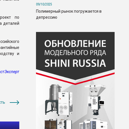
09/10/2025
Полимерный рынок погружается в
депрессию
роект по
а деталей
оссийского
рантийные
водству и
стЭксперт
сть