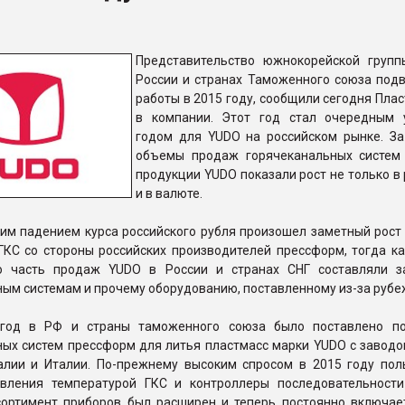
ва ПЭТ
Представительство южнокорейской груп
России и странах Таможенного союза подв
ФОРУМ
работы в 2015 году, сообщили сегодня Пла
в компании. Этот год стал очередным
годом для YUDO на российском рынке. За
объемы продаж горячеканальных систем
продукции YUDO показали рост не только в 
и в валюте.
ким падением курса российского рубля произошел заметный рост
ГКС со стороны российских производителей прессформ, тогда ка
ю часть продаж YUDO в России и странах СНГ составляли з
ым системам и прочему оборудованию, поставленному из-за рубе
 год в РФ и страны таможенного союза было поставлено п
ых систем прессформ для литья пластмасс марки YUDO с заводов
галии и Италии. По-прежнему высоким спросом в 2015 году пол
вления температурой ГКС и контроллеры последовательности
сортимент приборов был расширен и теперь постоянно включае