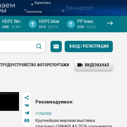
HDPE film
HDPE blow
PP hомо
2080
25,96%
2310
28,57%
2300
25,22%
ВХОД / РЕГИСТРАЦИЯ
ТРУДОУСТРОЙСТВО
ФОТОРЕПОРТАЖИ
ВИДЕОКАНАЛ
Рекомендуемое:
17/04/2026
Крупнейшая мировая выставка
пластмасс CHINAPLAS 2026 открывается