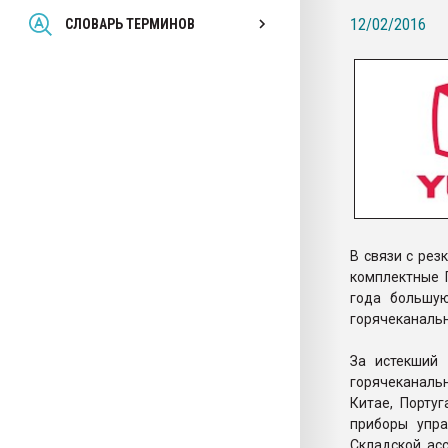
Всё, что касается выду
12/02/2016
СЛОВАРЬ ТЕРМИНОВ
бутылок
ПЕРЕЙТИ НА 
В связи с рез
комплектные 
года большу
горячеканальн
За истекший
горячеканальн
Китае, Порту
приборы упра
Складской ас