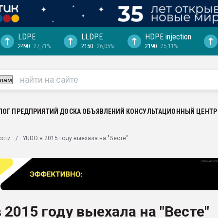
LDPE
LLDPE
HDPE injection
2490
27,71%
2150
26,05%
2190
25,11%
еса -
ината полного
"Ижевскому
ватить рынок
ЛОГ ПРЕДПРИЯТИЙ
ДОСКА ОБЪЯВЛЕНИЙ
КОНСУЛЬТАЦИОННЫЙ ЦЕНТР
ериала
машины:
ости
YUDO в 2015 году выехала на "Весте"
, с.-в.
ция выходит на
отке
ь" довольна
 2015 году выехала на "Весте"
ьном рынке