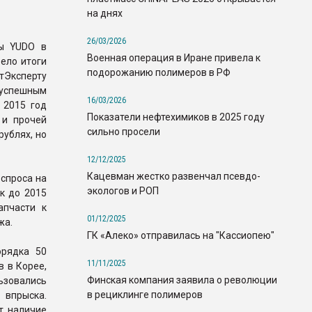
на днях
26/03/2026
пы YUDO в
Военная операция в Иране привела к
ело итоги
подорожанию полимеров в РФ
стЭксперту
 успешным
16/03/2026
 2015 год
Показатели нефтехимиков в 2025 году
 и прочей
сильно просели
рублях, но
12/12/2025
Кацевман жестко развенчал псевдо-
 спроса на
экологов и РОП
к до 2015
апчасти к
01/12/2025
жа.
ГК «Алеко» отправилась на "Кассиопею"
орядка 50
11/11/2025
 в Корее,
Финская компания заявила о революции
ьзовались
в рециклинге полимеров
 впрыска.
т наличие