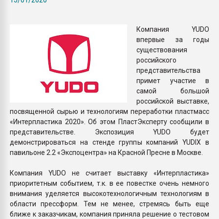
Всё, что касается выду
бутылок
Компания YUDO
впервые за годы
ПЕРЕЙТИ НА 
существования
российского
представительства
примет участие в
самой большой
российской выставке,
посвященной сырью и технологиям переработки пластмасс
«Интерпластика 2020». Об этом ПластЭксперту сообщили в
представительстве. Экспозиция YUDO будет
демонстрироваться на стенде группы компаний YUDIX в
павильоне 2.2 «Экспоцентра» на Красной Пресне в Москве.
Компания YUDO не считает выставку «Интерпластика»
приоритетным событием, т.к. в ее повестке очень немного
внимания уделяется высокотехнологичным технологиям в
области прессформ. Тем не менее, стремясь быть еще
ближе к заказчикам, компания приняла решение о тестовом