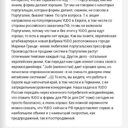
знаем, формы делают хорошие. Тут мы не говорим о некоторых
португальцах, которые формы делают, скажем, не совсем в
Португалии, бывают такие. По сути вопроса. Т.к. акция
направлена на популяризацию YUDO в Европе, в том числе со
стороны российского заказчика ПФ, то мы не включили
Португалию, потому что там и без этого у YUDO дела идут
хорошо, то есть в акциях нет нужды. Как вы знаете, европейская
штаб-квартира и новая фабрика YUDO расположена в городе
Маринья Гранде - мекке любителей португальских прессформ.
Производство и продажи систем в Португалии растут
отличными темпами каждый год. Другое дело - остальные
европейские рынки. Как передал нам один клиент слова своего
евромолдмейкера: "Judo (именно так) дает хорошие цены, но
лично мое откровенное мнение - я не очень-то доверяю этим
китайским системам". ;;-))) То есть, вы видите, что работы в
Европе еще непочатый край, в том числе и в Германии, с ее
запредельным уровнем конкуренции. Наша задача в YUDO
Россия передать через конечного потребителя молдмейкерам,
что ставить YUDO в формы для РФ (и для СНГ тоже) сегодня не
просто безопасно, а очень хорошо. Без ложной скромности
можно сказать, что YUDO сейчас в РФ предоставляет сервис в
наибольшем объеме и с наивысшей скоростью, как
предпродажный, так и постпродажный.