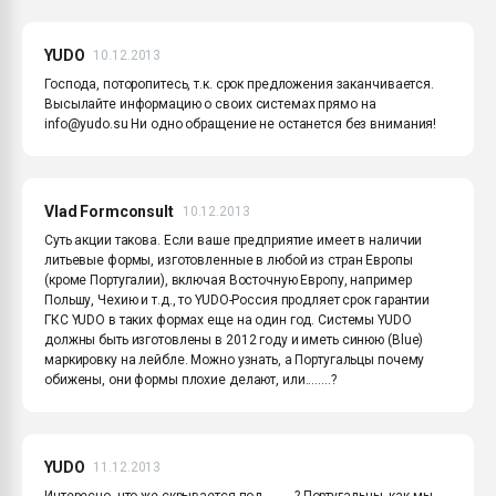
YUDO
10.12.2013
Господа, поторопитесь, т.к. срок предложения заканчивается.
Высылайте информацию о своих системах прямо на
info@yudo.su Ни одно обращение не останется без внимания!
Vlad Formconsult
10.12.2013
Суть акции такова. Если ваше предприятие имеет в наличии
литьевые формы, изготовленные в любой из стран Европы
(кроме Португалии), включая Восточную Европу, например
Польшу, Чехию и т.д., то YUDO-Россия продляет срок гарантии
ГКС YUDO в таких формах еще на один год. Системы YUDO
должны быть изготовлены в 2012 году и иметь синюю (Blue)
маркировку на лейбле. Можно узнать, а Португальцы почему
обижены, они формы плохие делают, или........?
YUDO
11.12.2013
Интересно, что же скрывается под .........? Португальцы, как мы