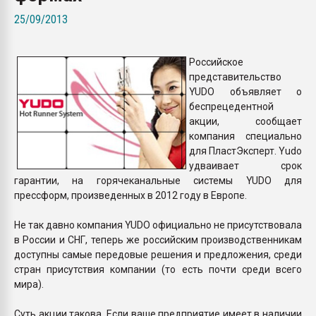
Всё, что касается выду
25/09/2013
бутылок
Российское
ПЕРЕЙТИ НА 
представительство
YUDO объявляет о
беспрецедентной
акции, сообщает
компания специально
для ПластЭксперт. Yudo
удваивает срок
гарантии, на горячеканальные системы YUDO для
прессформ, произведенных в 2012 году в Европе.
Не так давно компания YUDO официально не присутствовала
в России и СНГ, теперь же российским производственникам
доступны самые передовые решения и предложения, среди
стран присутствия компании (то есть почти среди всего
мира).
Суть акции такова. Если ваше предприятие имеет в наличии