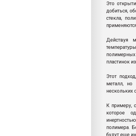
Это открыти
добиться, о
стекла, пол
применяются
Действуя м
температур
полимерных
пластинок из
Этот подход
металл, но
нескольких 
К примеру, 
которое о
инертность
полимера. Б
будут еще и