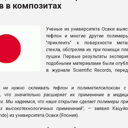
в в композитах
ва ПЭТ
ФОРУМ
Ученые из университета Осаки выясн
тефлон и многие другие полиме
"приклеить" к поверхности мет
стекла, обстреляв их при помощи пл
пушки. Первые результаты экспери
подобными материалами были опуб
в журнале Scientific Records, пер
м не нужно склеивать тефлон и полиметилсилоксан с
и, что значительно расширяет их применение в медиц
ях. Мы надеемся, что наше открытие сделает полимеры пр
их высокотехнологичных применений",
— заявил Кацуй
Endo) из университета Осаки (Япония).