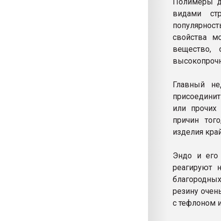
Полимеры д
видами ст
популярност
свойства мо
вещество,
высокопрочн
Главный не
присоединит
или прочих 
причин тог
изделия кра
Эндо и его
реагируют н
благородных
резину очен
с тефлоном 