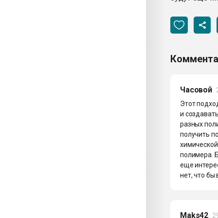
Коммента
Часовой
Этот подход
и создават
разных пол
получить п
химической 
полимера. 
еще интерес
нет, что бы
Maks42
2