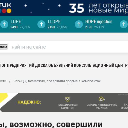
LDPE
LLDPE
HDPE injection
2490
27,71%
2150
26,05%
2190
25,11%
еса -
ината полного
"Ижевскому
ватить рынок
ЛОГ ПРЕДПРИЯТИЙ
ДОСКА ОБЪЯВЛЕНИЙ
КОНСУЛЬТАЦИОННЫЙ ЦЕНТР
ериала
машины:
ости
Японцы, возможно, совершили прорыв в композитах
, с.-в.
ция выходит на
отке
ь" довольна
ы, возможно, совершили
ьном рынке