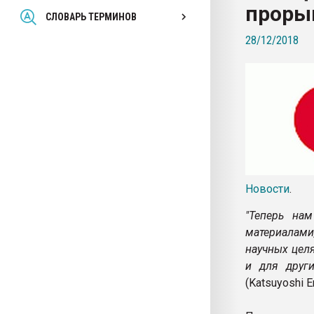
проры
Всё, что касается выду
СЛОВАРЬ ТЕРМИНОВ
бутылок
28/12/2018
ПЕРЕЙТИ НА 
Новости
.
"Теперь на
материалам
научных цел
и для друг
(Katsuyoshi 