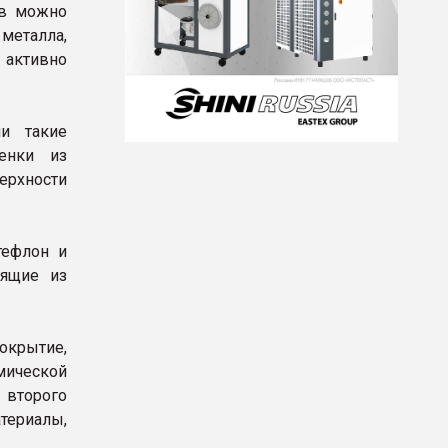
ов можно
 металла,
 активно
и такие
енки из
ерхности
тефлон и
оящие из
окрытие,
ической
 второго
териалы,