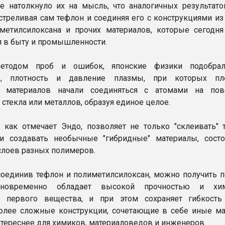
е натолкнуло их на мысль, что аналогичных результат
бстреливая сам тефлон и соединяя его с конструкциями из
иметилсилоксана и прочих материалов, которые сегодня
 в быту и промышленности.
етодом проб и ошибок, японские физики подобрал
ы, плотность и давление плазмы, при которых пл
 материалов начали соединяться с атомами на пов
 стекла или металлов, образуя единое целое.
, как отмечает Эндо, позволяет не только "склеивать" 
 и создавать необычные "гибридные" материалы, сост
слоев разных полимеров.
соединив тефлон и полиметилсилоксан, можно получить п
дновременно обладает высокой прочностью и хим
ю первого вещества, и при этом сохраняет гибкость
олее сложные конструкции, сочетающие в себе иные ма
нтереснее для химиков, материаловедов и инженеров.