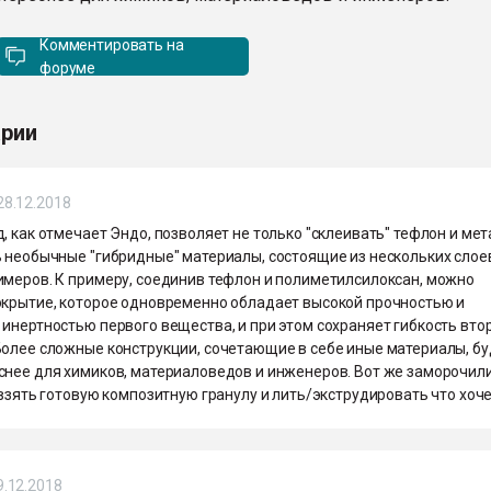
Комментировать на
форуме
рии
28.12.2018
, как отмечает Эндо, позволяет не только "склеивать" тефлон и мет
ь необычные "гибридные" материалы, состоящие из нескольких слое
имеров. К примеру, соединив тефлон и полиметилсилоксан, можно
окрытие, которое одновременно обладает высокой прочностью и
инертностью первого вещества, и при этом сохраняет гибкость вто
Более сложные конструкции, сочетающие в себе иные материалы, бу
нее для химиков, материаловедов и инженеров. Вот же заморочилис
 взять готовую композитную гранулу и лить/экструдировать что хоч
9.12.2018