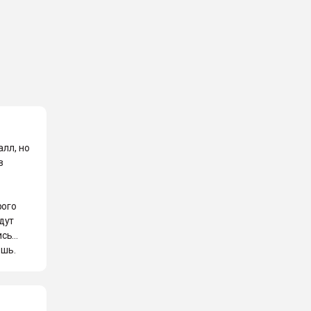
алл, но
в
рого
дут
ь...
ешь.