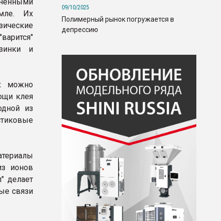
аненными
09/10/2025
мле. Их
Полимерный рынок погружается в
зические
депрессию
варится"
зинки и
их можно
ощи клея
одной из
стиковые
атериалы
из ионов
" делает
ые связи