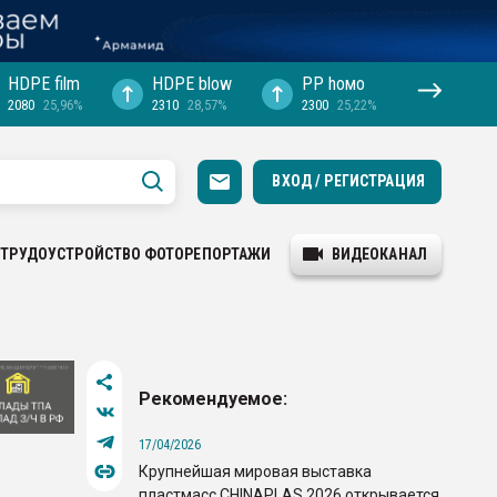
HDPE film
HDPE blow
PP hомо
2080
25,96%
2310
28,57%
2300
25,22%
ВХОД / РЕГИСТРАЦИЯ
ТРУДОУСТРОЙСТВО
ФОТОРЕПОРТАЖИ
ВИДЕОКАНАЛ
Рекомендуемое:
17/04/2026
Крупнейшая мировая выставка
пластмасс CHINAPLAS 2026 открывается