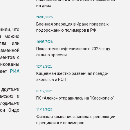
на днях
26/03/2026
Военная операция в Иране привела к
или, что
подорожанию полимеров в РФ
ры можно
16/03/2026
алла или
Показатели нефтехимиков в 2025 году
азменной
сильно просели
ментов с
ликованы
12/12/2025
едает
РИА
Кацевман жестко развенчал псевдо-
экологов и РОП
 другими
01/12/2025
инских и
ГК «Алеко» отправилась на "Кассиопею"
игодными
оси Эндо
11/11/2025
Финская компания заявила о революции
в рециклинге полимеров