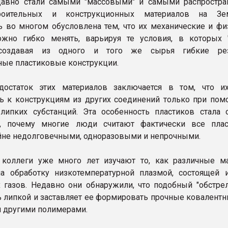
авно стали самыми "массовыми" и самыми распростр
роительных и конструкционных материалов на Зе
ь во многом обусловлена тем, что их механические и фи
жно гибко менять, варьируя те условия, в которых "
 создавая из одного и того же сырья гибкие ре
ые пластиковые конструкции.
достаток этих материалов заключается в том, что 
ь к конструкциям из других соединений только при пом
липких субстанций. Эта особенность пластиков стала 
о, почему многие люди считают фактически все пла
йне недолговечными, одноразовыми и непрочными.
 коллеги уже много лет изучают то, как различные м
а обработку низкотемпературной плазмой, состоящей 
 газов. Недавно они обнаружили, что подобный "обстрел
ь липкой и заставляет ее формировать прочные ковалентн
и другими полимерами.