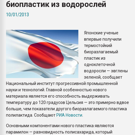
биопластик из водорослей
Всё, что касается выду
бутылок
10/01/2013
ПЕРЕЙТИ НА 
Японские ученые
впервые получили
термостойкий
биоразлагаемый
пластик из
одноклеточной
водоросли — эвглены
зеленой, сообщает
Национальный институт прогрессивной промышленной
науки и технологий. Главной особенностью нового
материала является его способность выдерживать
температуру до 120 градусов Цельсия — это примерно вдвое
больше, чем показатели другого биоразлагаемого пластика
полилактида. Сообщают
РИА Новости
.
Основными компонентами нового пластика являются
парамилон — разновидность полисахарида, который