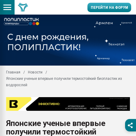
ПЕРЕЙТИ НА ФОРУМ
Продажа готового бизн
производство SPC лам
цикла
29.07.2026 ФРП помог 
заводу пластмасс" зах
ППЭ
Главная
Новости
Помощь в подборе мат
Японские ученые впервые получили термостойкий биопластик из
Вакуум-формовочные 
водорослей
ближайшее подмосковье
Подмосковье, Москва
28.07.2026 Автоматиза
первый план в перераб
пластмасс
Японские ученые впервые
28.07.2026 "Техноникол
получили термостойкий
ситуацией на строител