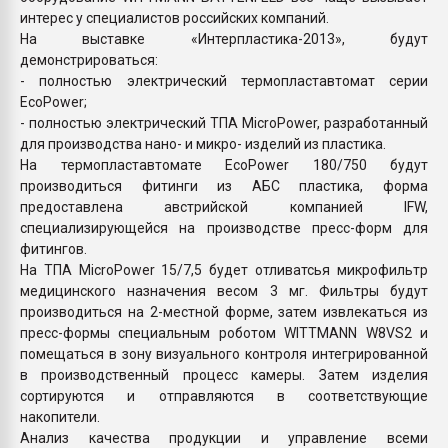
интерес у специалистов российских компаний.
На выставке «Интерпластика-2013», будут
демонстрироваться:
- полностью электрический термопластавтомат серии
EcoPower;
- полностью электрический ТПА MicroPower, разработанный
для производства нано- и микро- изделий из пластика.
На термопластавтомате EcoPower 180/750 будут
производиться фитинги из АБС пластика, форма
предоставлена австрийской компанией IFW,
специализирующейся на производстве пресс-форм для
фитингов.
На ТПА MicroPower 15/7,5 будет отливатсья микрофильтр
медицинского назначения весом 3 мг. Фильтры будут
производиться на 2-местной форме, затем извлекаться из
пресс-формы специальным роботом WITTMANN W8VS2 и
помещаться в зону визуального контроля интегрированной
в производственный процесс камеры. Затем изделия
сортируются и отправляются в соответствующие
накопители.
Анализ качества продукции и управление всеми