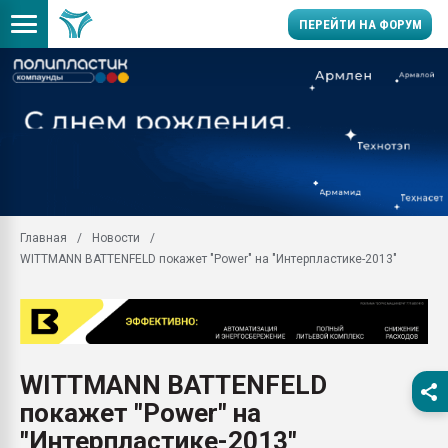
ПЕРЕЙТИ НА ФОРУМ
Продажа готового бизн
производство SPC лам
цикла
29.07.2026 ФРП помог 
заводу пластмасс" зах
ППЭ
Главная
Новости
Помощь в подборе мат
WITTMANN BATTENFELD покажет "Power" на "Интерпластике-2013"
Вакуум-формовочные 
ближайшее подмосковье
Подмосковье, Москва
28.07.2026 Автоматиза
первый план в перераб
WITTMANN BATTENFELD
пластмасс
покажет "Power" на
28.07.2026 "Техноникол
ситуацией на строител
"Интерпластике-2013"