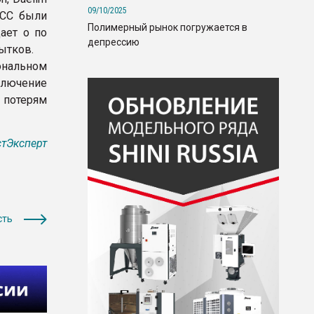
09/10/2025
 NCC были
Полимерный рынок погружается в
ает о по
депрессию
ытков.
нальном
ключение
 потерям
тЭксперт
сть