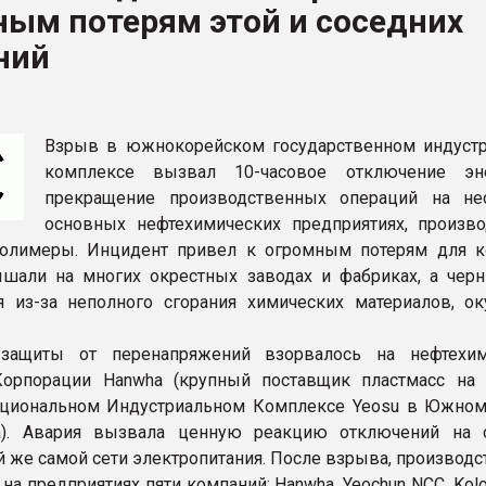
ным потерям этой и соседних
рный цвет
ний
ФОРУМ
Взрыв в южнокорейском государственном индуст
комплексе вызвал 10-часовое отключение эн
прекращение производственных операций на не
основных нефтехимических предприятиях, произв
полимеры. Инцидент привел к огромным потерям для к
шали на многих окрестных заводах и фабриках, а чер
 из-за неполного сгорания химических материалов, ок
 защиты от перенапряжений взорвалось на нефтехи
Корпорации Hanwha (крупный поставщик пластмасс на
ациональном Индустриальном Комплексе Yeosu в Южно
lla). Авария вызвала ценную реакцию отключений на 
ой же самой сети электропитания. После взрыва, производ
на предприятиях пяти компаний: Hanwha, Yeochun NCC, Kolo