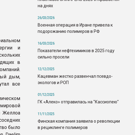
на днях
26/03/2026
Военная операция в Иране привела к
подорожанию полимеров в РФ
риальном
16/03/2026
ергии и
Показатели нефтехимиков в 2025 году
скольких
сильно просели
одящих в
омпаний.
12/12/2025
Кацевман жестко развенчал псевдо-
ный дым,
экологов и РОП
утал все
01/12/2025
мическом
ГК «Алеко» отправилась на "Кассиопею"
 мировой
м Желлоа
11/11/2025
соседних
Финская компания заявила о революции
ство было
в рециклинге полимеров
n, Daelim