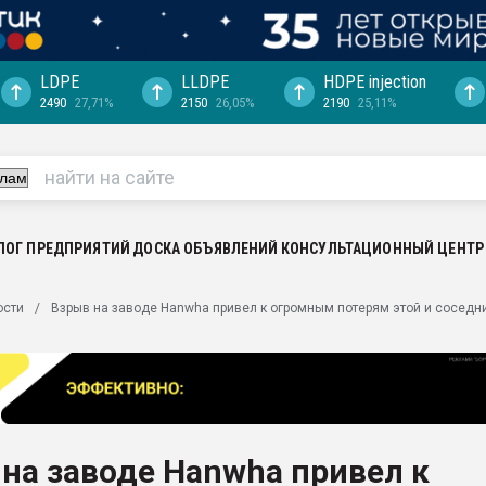
LDPE
LLDPE
HDPE injection
2490
27,71%
2150
26,05%
2190
25,11%
ериала
машины:
, с.-в.
ция выходит на
отке
ЛОГ ПРЕДПРИЯТИЙ
ДОСКА ОБЪЯВЛЕНИЙ
КОНСУЛЬТАЦИОННЫЙ ЦЕНТР
ь" довольна
ости
Взрыв на заводе Hanwha привел к огромным потерям этой и соседн
ьном рынке
ва ПЭТ
пуансона для
я
на заводе Hanwha привел к
зиция
ластика