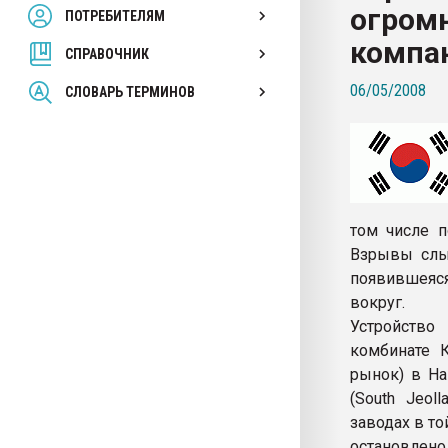
огром
ПОТРЕБИТЕЛЯМ
Armaloy PC/ABS-1IM че
компа
СПРАВОЧНИК
ПЕРЕЙТИ НА 
06/05/2008
СЛОВАРЬ ТЕРМИНОВ
том числе 
Взрывы слы
появившеяся
вокруг.
Устройство
комбинате 
рынок) в Н
(South Jeo
заводах в т
остановлено 