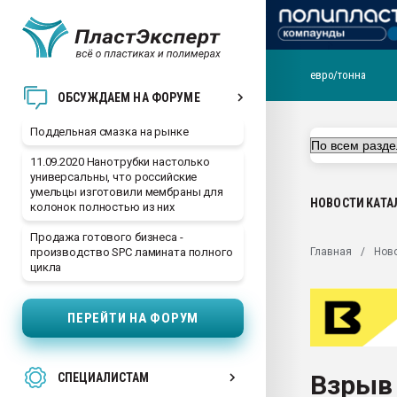
евро/тонна
Помощь в подборе мат
ОБСУЖДАЕМ НА ФОРУМЕ
Вакуум-формовочные 
Поддельная смазка на рынке
ближайшее подмосковье
Подмосковье, Москва
11.09.2020 Нанотрубки настолько
универсальны, что российские
28.07.2026 Автоматиза
умельцы изготовили мембраны для
первый план в перераб
НОВОСТИ
КАТА
колонок полностью из них
пластмасс
Продажа готового бизнеса -
28.07.2026 "Техноникол
Главная
Нов
производство SPC ламината полного
ситуацией на строител
цикла
Всё, что касается выду
бутылок
ПЕРЕЙТИ НА ФОРУМ
Материал поверхности 
вакуумного формовани
Взрыв 
СПЕЦИАЛИСТАМ
Продам отходы Компо
поликарбоната и АБС-п