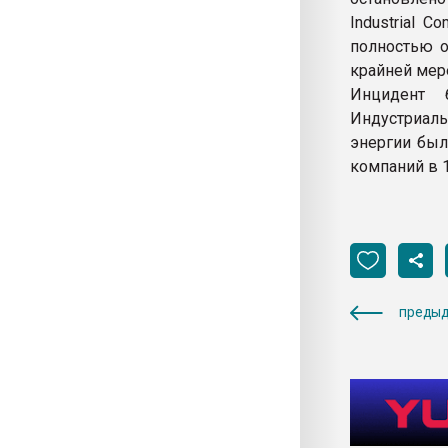
Industrial 
полностью о
крайней мер
Инцидент 
Индустриаль
энергии был
компаний в 
предыд