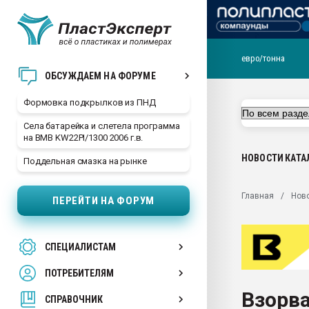
евро/тонна
Продажа готового бизн
ОБСУЖДАЕМ НА ФОРУМЕ
производство SPC лам
цикла
Формовка подкрылков из ПНД
29.07.2026 ФРП помог 
Села батарейка и слетела программа
заводу пластмасс" зах
на BMB KW22PI/1300 2006 г.в.
ППЭ
НОВОСТИ
КАТА
Поддельная смазка на рынке
Помощь в подборе мат
Вакуум-формовочные 
Главная
Нов
ПЕРЕЙТИ НА ФОРУМ
ближайшее подмосковье
Подмосковье, Москва
28.07.2026 Автоматиза
СПЕЦИАЛИСТАМ
первый план в перераб
пластмасс
ПОТРЕБИТЕЛЯМ
28.07.2026 "Техноникол
Взорва
ситуацией на строител
СПРАВОЧНИК