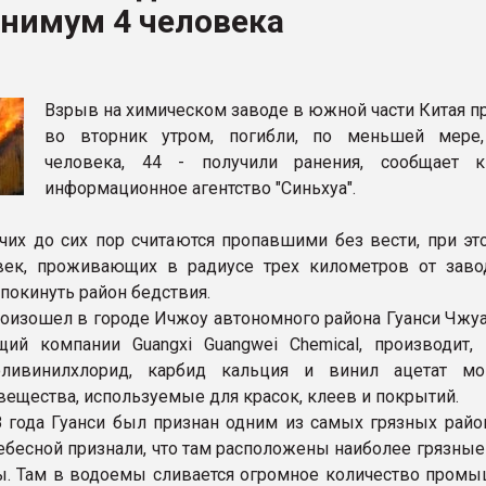
инимум 4 человека
ва ПЭТ
ФОРУМ
Взрыв на химическом заводе в южной части Китая п
во вторник утром, погибли, по меньшей мере
человека, 44 - получили ранения, сообщает к
информационное агентство "Синьхуа".
чих до сих пор считаются пропавшими без вести, при эт
век, проживающих в радиусе трех километров от заво
окинуть район бедствия.
оизошел в городе Ичжоу автономного района Гуанси Чжуан
ий компании Guangxi Guangwei Chemical, производит,
оливинилхлорид, карбид кальция и винил ацетат м
вещества, используемые для красок, клеев и покрытий.
 года Гуанси был признан одним из самых грязных райо
ебесной признали, что там расположены наиболее грязные
ы. Там в водоемы сливается огромное количество пром