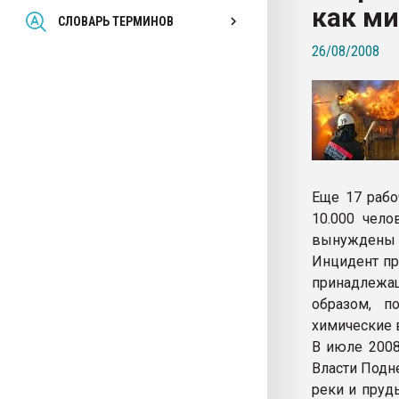
как м
Всё, что касается выду
СЛОВАРЬ ТЕРМИНОВ
бутылок
26/08/2008
ПЕРЕЙТИ НА 
Еще 17 рабо
10.000 чело
вынуждены п
Инцидент пр
принадлежащ
образом, п
химические 
В июле 2008
Власти Подн
реки и пруд