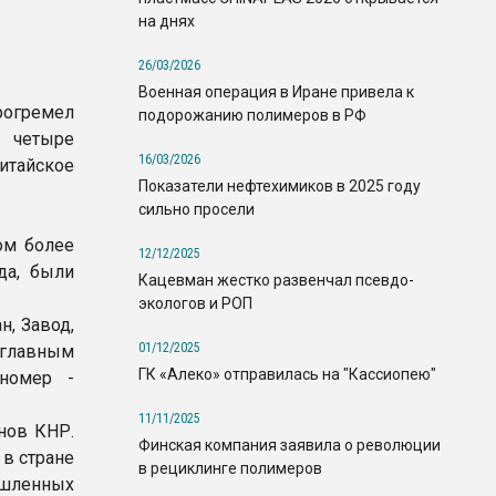
на днях
26/03/2026
Военная операция в Иране привела к
рогремел
подорожанию полимеров в РФ
, четыре
16/03/2026
итайское
Показатели нефтехимиков в 2025 году
сильно просели
ом более
12/12/2025
да, были
Кацевман жестко развенчал псевдо-
экологов и РОП
, Завод,
01/12/2025
 главным
ГК «Алеко» отправилась на "Кассиопею"
ономер -
11/11/2025
нов КНР.
Финская компания заявила о революции
 в стране
в рециклинге полимеров
ышленных