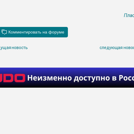
Плас
ущая новость
следующая ново