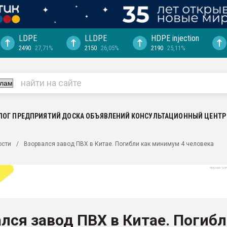
LDPE
LLDPE
HDPE injection
2490
27,71%
2150
26,05%
2190
25,11%
еса -
ината полного
"Ижевскому
ватить рынок
ЛОГ ПРЕДПРИЯТИЙ
ДОСКА ОБЪЯВЛЕНИЙ
КОНСУЛЬТАЦИОННЫЙ ЦЕНТР
ериала
машины:
ости
Взорвался завод ПВХ в Китае. Погибли как минимум 4 человека
, с.-в.
ция выходит на
отке
ь" довольна
лся завод ПВХ в Китае. Погиб
ьном рынке