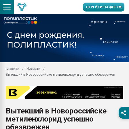
ПЕРЕЙТИ НА ФОРУМ
Помощь в подборе мат
Вакуум-формовочные 
ближайшее подмосковье
Подмосковье, Москва
28.07.2026 Автоматиза
первый план в перераб
Главная
Новости
пластмасс
Вытекший в Новороссийске метиленхлорид успешно обезврежен
28.07.2026 "Техноникол
ситуацией на строител
Всё, что касается выду
бутылок
Вытекший в Новороссийске
Материал поверхности 
вакуумного формовани
метиленхлорид успешно
Продам отходы Компо
обезврежен
поликарбоната и АБС-п