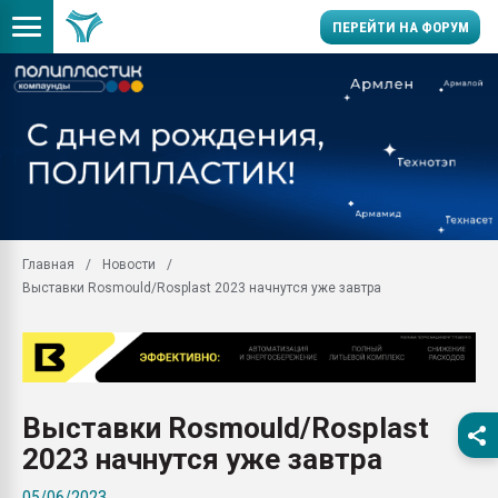
ПЕРЕЙТИ НА ФОРУМ
11.09.2020 Нанотрубки
универсальны, что рос
умельцы изготовили м
колонок полностью из 
Продажа готового бизн
производство SPC лам
цикла
Главная
Новости
Выставки Rosmould/Rosplast 2023 начнутся уже завтра
29.07.2026 ФРП помог 
заводу пластмасс" зах
ППЭ
Помощь в подборе мат
Вакуум-формовочные 
Выставки Rosmould/Rosplast
ближайшее подмосковье
Подмосковье, Москва
2023 начнутся уже завтра
28.07.2026 Автоматиза
05/06/2023
первый план в перераб