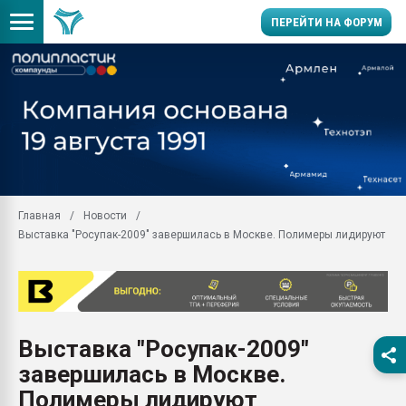
ПЕРЕЙТИ НА ФОРУМ
Продажа готового бизн
производство SPC лам
цикла
29.07.2026 ФРП помог 
заводу пластмасс" зах
ППЭ
Главная
Новости
Помощь в подборе мат
Выставка "Росупак-2009" завершилась в Москве. Полимеры лидируют
Вакуум-формовочные 
ближайшее подмосковье
Подмосковье, Москва
28.07.2026 Автоматиза
первый план в перераб
Выставка "Росупак-2009"
пластмасс
завершилась в Москве.
28.07.2026 "Техноникол
ситуацией на строител
Полимеры лидируют