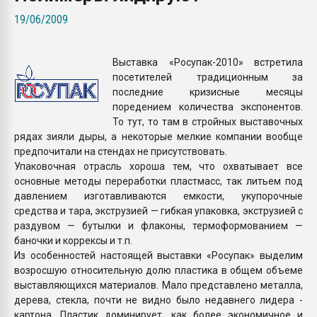
Всё, что касается выду
19/06/2009
бутылок
Выставка «Росупак-2010» встретила
ПЕРЕЙТИ НА 
посетителей традиционным за
последние кризисные месяцы
поредением количества экспонентов.
То тут, то там в стройных выставочных
рядах зияли дыры, а некоторые мелкие компании вообще
предпочитали на стендах не присутствовать.
Упаковочная отрасль хороша тем, что охватывает все
основные методы переработки пластмасс, так литьем под
давлением изготавливаются емкости, укупорочные
средства и тара, экструзией — гибкая упаковка, экструзией с
раздувом — бутылки и флаконы, термоформованием —
баночки и коррексы и т.п.
Из особенностей настоящей выставки «Росупак» выделим
возросшую относительную долю пластика в общем объеме
выставляющихся материалов. Мало представлено металла,
дерева, стекла, почти не видно было недавнего лидера -
картона. Пластик доминирует, как более экономичное и