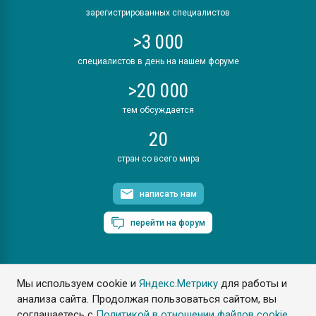
зарегистрированных специалистов
>3 000
специалистов в день на нашем форуме
>20 000
тем обсуждается
20
стран со всего мира
написать нам
перейти на форум
Мы используем cookie и
Яндекс.Метрику
для работы и
ПластЭксперт © 2006. Все права защищены
анализа сайта. Продолжая пользоваться сайтом, вы
Разрешается копирование материалов сайта с обязательной
ссылкой на www.e-plastic.ru
соглашаетесь с
Политикой в отношении файлов cookie
.