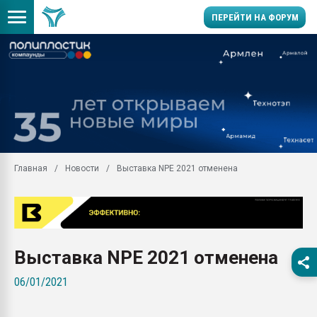
ПЕРЕЙТИ НА ФОРУМ
Продажа готового бизн
производство SPC лам
цикла
29.07.2026 ФРП помог 
заводу пластмасс" зах
ППЭ
Главная
Новости
Выставка NPE 2021 отменена
Помощь в подборе мат
Вакуум-формовочные 
ближайшее подмосковье
Подмосковье, Москва
28.07.2026 Автоматиза
Выставка NPE 2021 отменена
первый план в перераб
пластмасс
06/01/2021
28.07.2026 "Техноникол
ситуацией на строител