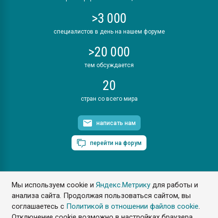
>3 000
специалистов в день на нашем форуме
>20 000
тем обсуждается
20
стран со всего мира
написать нам
перейти на форум
Мы используем cookie и
Яндекс.Метрику
для работы и
ПластЭксперт © 2006. Все права защищены
анализа сайта. Продолжая пользоваться сайтом, вы
Разрешается копирование материалов сайта с обязательной
ссылкой на www.e-plastic.ru
соглашаетесь с
Политикой в отношении файлов cookie
.
Отключение cookie возможно в настройках браузера.
Разработка сайта