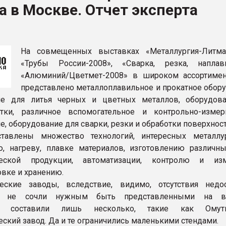
 в Москве. Отчет эксперта
рный цвет
ФОРУМ
На совмещенных выставках «Металлургия-Литма
«Трубы России-2008», «Сварка, резка, наплавк
«Алюминий/Цветмет-2008» в широком ассортиме
представлено металлоплавильное и прокатное обору
ие для литья черных и цветных металлов, оборудов
отки, различное вспомогательное и контрольно-измер
, оборудование для сварки, резки и обработки поверхност
тавлены множество технологий, интересных металлу
, нагреву, плавке материалов, изготовлению различн
ческой продукции, автоматизации, контролю и изм
овке и хранению.
ческие заводы, вследствие, видимо, отсутствия недо
ях, не сочли нужным быть представленными на вы
я составили лишь несколько, такие как Омутн
еский завод. Да и те ограничились маленькими стендами.