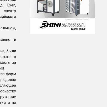
д, Exen,
 спектр
ийского
большом,
вание и
ие, были
знать о
сесть за
ии.
есс-форм
, сделал
воляющее
снастку
оружение
тьи и не