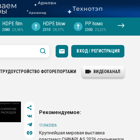
HDPE film
HDPE blow
PP hомо
2080
25,96%
2310
28,57%
2300
25,22%
ВХОД / РЕГИСТРАЦИЯ
ТРУДОУСТРОЙСТВО
ФОТОРЕПОРТАЖИ
ВИДЕОКАНАЛ
Рекомендуемое:
17/04/2026
Крупнейшая мировая выставка
пластмасс CHINAPLAS 2026 открывается