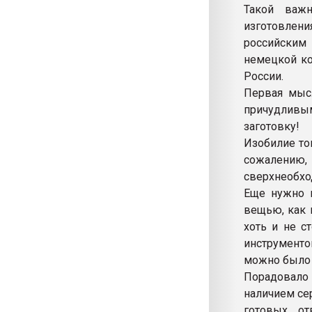
Такой важн
изготовлен
российским
немецкой ко
России.
Первая мыс
причудливы
заготовку!
Изобилие ток
сожалению
сверхнеобхо
Еще нужно п
вещью, как 
хоть и не с
инструменто
можно было 
Порадовало 
наличием се
готовых от