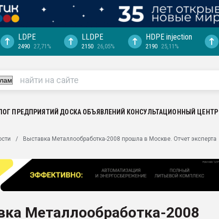
LDPE
LLDPE
HDPE injection
2490
27,71%
2150
26,05%
2190
25,11%
ериала
машины:
, с.-в.
ция выходит на
отке
ЛОГ ПРЕДПРИЯТИЙ
ДОСКА ОБЪЯВЛЕНИЙ
КОНСУЛЬТАЦИОННЫЙ ЦЕНТР
ь" довольна
ости
Выставка Металлообработка-2008 прошла в Москве. Отчет эксперта
ьном рынке
ва ПЭТ
пуансона для
я
вка Металлообработка-2008
зиция
ластика