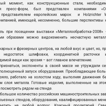
ый момент, как конструкционные стали, необходи
ия пресс-форм, был представлен компаниями «Осн
 представителем европейских марок и Holzrichter Wu
мпанией, имеющей, несомненно, большие перспективы 
ль при посещении выставки «Металлообработка-2008» 
ми образами можно видоизменить несчастную метал
арных и фрезерных центров, на любой вкус и цвет, но, пр
, недостаток шлифовки, координатной расточки 
димой вещи как эрозия – вот главное впечатление.
ризнаться, экспоненты в своей массе не утруждали се
полноценный запуск оборудования. Преобладающее боль
тояло, работало на холостом ходу, выполняя движения бе
м слоя металла. Готовые изделия, выполненные на этом
посмотреть рядом на стенде.
большое количество российских машиностроительных зав
рьезных стендов, оборудования, квалифицированных мен
ветить на любой вопрос. Красный пролетарий, Сав