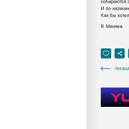
собираются э
И по наличи
Как бы хоте
В. Миняев
предыд