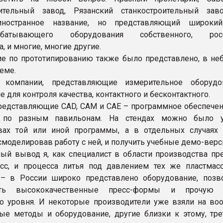
ительный завод, Рязанский станкостроительный заво
ностранное название, но представляющий широкий
рабатывающего оборудования собственного, росс
, и многие, многие другие.
е по прототипированию также было представлено, в не
еме.
 компании, представляющие измерительное оборудо
 для контроля качества, контактного и бесконтактного.
редставляющие CAD, CAM и CAE – программное обеспечен
 по разным павильонам. На стендах можно было у
вах той или иной программы, а в отдельных случаях 
смоделировав работу с ней, и получить учебные демо-верс
ный вывод я, как специалист в области производства пр
сс, и процесса литья под давлением тех же пластмасс
– в России широко представлено оборудование, поз
вать высококачественные пресс-формы и прочую о
о уровня. И некоторые производители уже взяли на во
ые методы и оборудование, другие близки к этому, тре