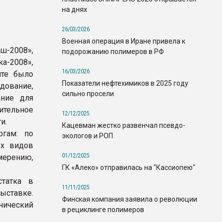
на днях
26/03/2026
Военная операция в Иране привела к
ш-2008»,
подорожанию полимеров в РФ
а-2008»,
16/03/2026
нте было
Показатели нефтехимиков в 2025 году
дование,
сильно просели
ание для
ительное
12/12/2025
и.
Кацевман жестко развенчал псевдо-
ргам: по
экологов и РОП
ых видов
01/12/2025
ерению,
ГК «Алеко» отправилась на "Кассиопею"
статка в
11/11/2025
ставке.
Финская компания заявила о революции
ический
в рециклинге полимеров