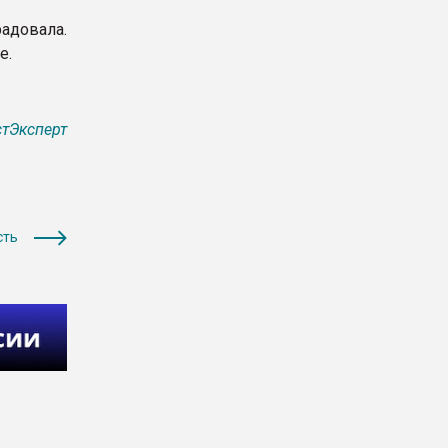
радовала.
е.
тЭксперт
сть