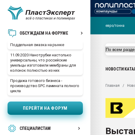
евро/тонна
Помощь в подборе мат
ОБСУЖДАЕМ НА ФОРУМЕ
Вакуум-формовочные 
Поддельная смазка на рынке
ближайшее подмосковье
Подмосковье, Москва
11.09.2020 Нанотрубки настолько
универсальны, что российские
28.07.2026 Автоматиза
умельцы изготовили мембраны для
первый план в перераб
НОВОСТИ
КАТА
колонок полностью из них
пластмасс
Продажа готового бизнеса -
28.07.2026 "Техноникол
Главная
Нов
производство SPC ламината полного
ситуацией на строител
цикла
Всё, что касается выду
бутылок
ПЕРЕЙТИ НА ФОРУМ
Материал поверхности 
вакуумного формовани
Выста
СПЕЦИАЛИСТАМ
Продам отходы Компо
поликарбоната и АБС-п