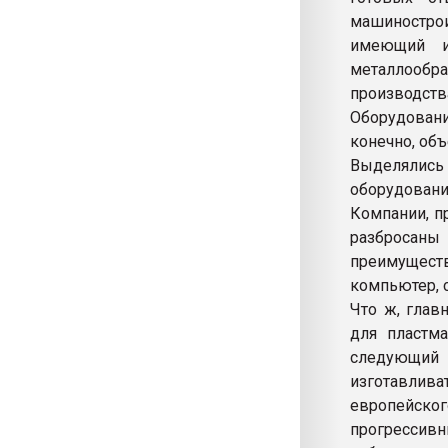
машиностро
имеющий и
металлооб
производства
Оборудовани
конечно, объ
Выделялись
оборудование
Компании, п
разбросаны
преимущест
компьютер, 
Что ж, глав
для пластма
следующий 
изготавли
европейског
прогрессивн