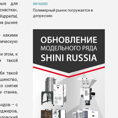
мые для
09/10/2025
астка»,
Полимерный рынок погружается в
депрессию
ppertal,
на рынке
- какими
лическую
и этом, к
и такой
бя такой
шинство,
з снятия
 станке,
одов – с
еджеров,
еловский