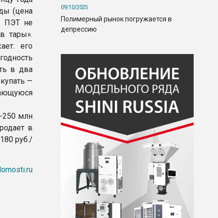
09/10/2025
ды (цена
Полимерный рынок погружается в
и ПЭТ не
депрессию
в тары».
ает: его
годность
ть в два
окупать —
вающуюся
-250 млн
родает в
180 руб./
omosti.ru