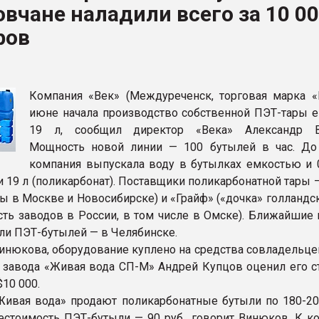
вчане наладили всего за 10 0
ва ПЭТ
ров
ФОРУМ
Компания «Век» (Междуреченск, торговая марка «
июне начала производство собственной ПЭТ-тары 
19 л, сообщил директор «Века» Александр В
Мощность новой линии — 100 бутылей в час. До
компания выпускала воду в бутылках емкостью и 0,
 и 19 л (поликарбонат). Поставщики поликарбонатной тары
ы в Москве и Новосибирске) и «Грайф» («дочка» голландск
есть заводов в России, в том числе в Омске). Ближайшие
ли ПЭТ-бутылей — в Челябинске.
инюкова, оборудование куплено на средства совладельцев
 завода «Живая вода СП-М» Андрей Купцов оценил его с
10 000.
Живая вода» продают поликарбонатные бутыли по 180-200
бестоимость ПЭТ-бутыли — 90 руб., говорит Винюков. К к