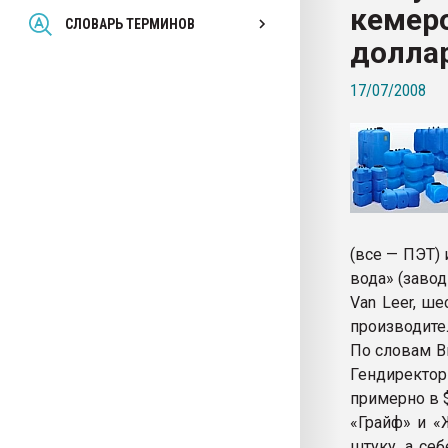
кемеро
Всё, что касается выду
СЛОВАРЬ ТЕРМИНОВ
бутылок
долла
17/07/2008
ПЕРЕЙТИ НА 
(все — ПЭТ)
вода» (завод
Van Leer, ш
производите
По словам В
Гендиректор
примерно в $
«Грайф» и «
штуку, а се