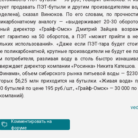
рует продавать ПЭТ-бутыли и другим производителям во
делена), сказал Винюков. По его словам, по прочност
ликарбонатному аналогу — «выдерживает 20-30 оборото
ьный директор «Грайф-Омск» Дмитрий Зайцев возраж
ет гарантию на 50 оборотов, а ПЭТ «может прийти в не
льких использований». «Даже если ПЭТ-тара будет стои
е поликарбонатной, крупные производители не будут ее п
м потребителя, разливая воду в столь быстро изнаши
дтверждает директор компании «Росинка» Никита Катешов.
Финама», объем сибирского рынка питьевой воды — $230
оторых $6,25 млн приходится на бутылки. «Живая вода» п
0 бутылей по цене 195 руб./шт., «Грайф-Омск» — 30 000 по 
компаний).
ved
Комментировать на
форуме