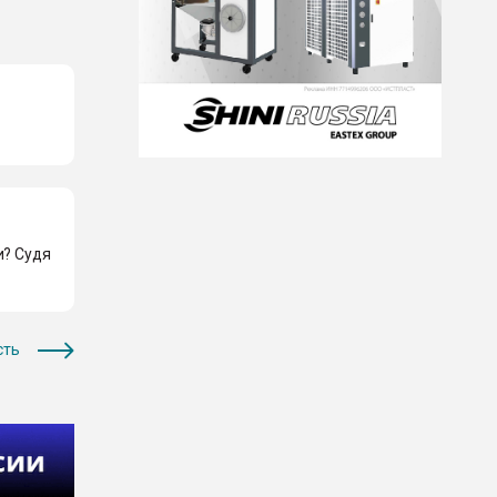
и? Судя
сть