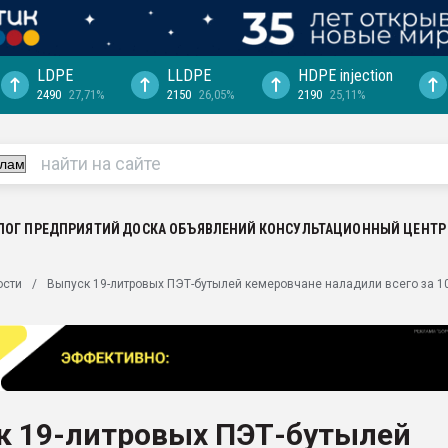
LDPE
LLDPE
HDPE injection
2490
27,71%
2150
26,05%
2190
25,11%
еса -
ината полного
"Ижевскому
ватить рынок
ЛОГ ПРЕДПРИЯТИЙ
ДОСКА ОБЪЯВЛЕНИЙ
КОНСУЛЬТАЦИОННЫЙ ЦЕНТР
ериала
машины:
ости
Выпуск 19-литровых ПЭТ-бутылей кемеровчане наладили всего за 1
, с.-в.
ция выходит на
отке
ь" довольна
к 19-литровых ПЭТ-бутылей
ьном рынке