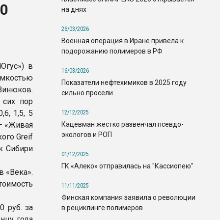
00
на днях
26/03/2026
Военная операция в Иране привела к
подорожанию полимеров в РФ
Югус») в
16/03/2026
емкостью
Показатели нефтехимиков в 2025 году
инюков.
сильно просели
 сих пор
6, 1,5, 5
12/12/2025
Кацевман жестко развенчал псевдо-
 — «Живая
экологов и РОП
ого Greif
 к Сибири
01/12/2025
ГК «Алеко» отправилась на "Кассиопею"
 «Века».
тоимость
11/11/2025
Финская компания заявила о революции
 руб. за
в рециклинге полимеров
онцу года