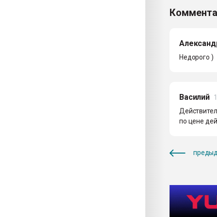
Коммента
Александ
Недорого )
Василий
1
Действитель
по цене дей
предыд