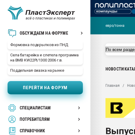
евро/тонна
Продажа готового бизн
ОБСУЖДАЕМ НА ФОРУМЕ
производство SPC лам
цикла
Формовка подкрылков из ПНД
29.07.2026 ФРП помог 
Села батарейка и слетела программа
заводу пластмасс" зах
на BMB KW22PI/1300 2006 г.в.
ППЭ
НОВОСТИ
КАТА
Поддельная смазка на рынке
Помощь в подборе мат
Вакуум-формовочные 
Главная
Нов
ПЕРЕЙТИ НА ФОРУМ
ближайшее подмосковье
Подмосковье, Москва
28.07.2026 Автоматиза
СПЕЦИАЛИСТАМ
первый план в перераб
пластмасс
ПОТРЕБИТЕЛЯМ
28.07.2026 "Техноникол
Выпус
ситуацией на строител
СПРАВОЧНИК