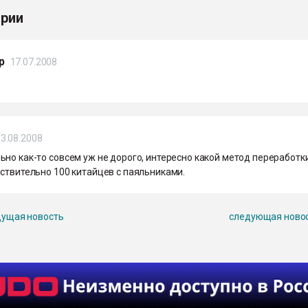
рии
р
17.07.2008
3.08.2008
но как-то совсем уж не дорого, интересно какой метод переработк
ствительно 100 китайцев с паяльниками.
ущая новость
следующая ново