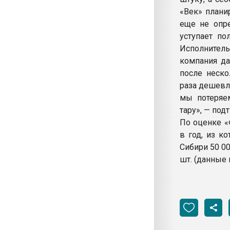
«Век» плани
еще не опре
уступает по
Исполнител
компания да
после неско
раза дешевл
мы потеряе
тару», — по
По оценке «
в год, из к
Сибири 50 00
шт. (данные 