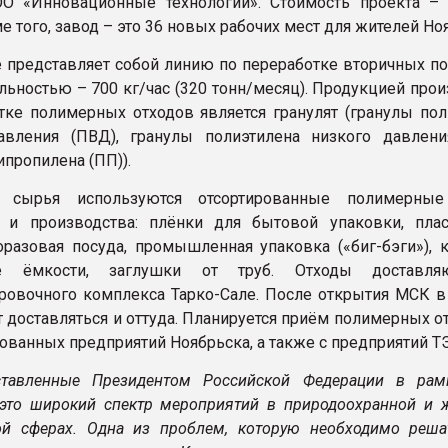
ОО «Инновационные технологии». Стоимость проекта –
е того, завод – это 36 новых рабочих мест для жителей Но
 представляет собой линию по переработке вторичных п
льностью – 700 кг/час (320 тонн/месяц). Продукцией про
тке полимерных отходов является гранулят (гранулы пол
авления (ПВД), гранулы полиэтилена низкого давлени
ипропилена (ПП)).
 сырья используются отсортированные полимерные
я и производства: плёнки для бытовой упаковки, пла
оразовая посуда, промышленная упаковка («биг-бэги»), к
ые ёмкости, заглушки от труб. Отходы доставля
ровочного комплекса Тарко-Сале. После открытия МСК 
т доставляться и оттуда. Планируется приём полимерных о
ованных предприятий Ноябрьска, а также с предприятий Т
оставленные Президентом Российской Федерации в рам
 это широкий спектр мероприятий в природоохранной и 
й сферах. Одна из проблем, которую необходимо реша