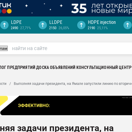
LDPE
LLDPE
HDPE injection
2490
27,71%
2150
26,05%
2190
25,11%
ериала
машины:
, с.-в.
ция выходит на
отке
ЛОГ ПРЕДПРИЯТИЙ
ДОСКА ОБЪЯВЛЕНИЙ
КОНСУЛЬТАЦИОННЫЙ ЦЕНТР
ь" довольна
ости
Выполняя задачи президента, на Ямале запустили линию по вторич
ьном рынке
ва ПЭТ
пуансона для
я
яя задачи президента, на
зиция
ластика