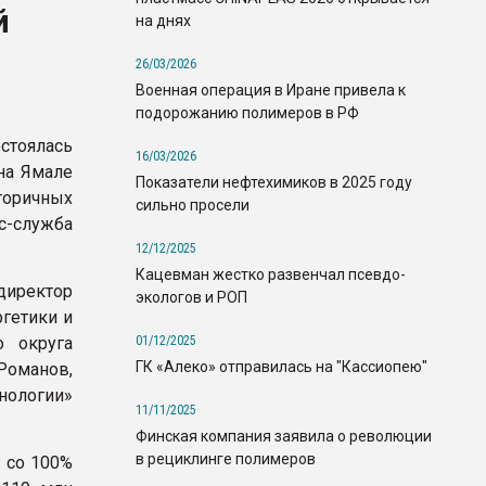
й
на днях
26/03/2026
Военная операция в Иране привела к
подорожанию полимеров в РФ
стоялась
16/03/2026
на Ямале
Показатели нефтехимиков в 2025 году
торичных
сильно просели
служба
12/12/2025
Кацевман жестко развенчал псевдо-
иректор
экологов и РОП
ргетики и
01/12/2025
о округа
ГК «Алеко» отправилась на "Кассиопею"
Романов,
нологии»
11/11/2025
Финская компания заявила о революции
в рециклинге полимеров
 со 100%