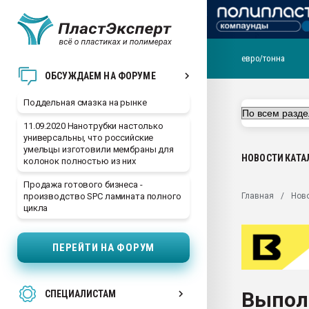
евро/тонна
Помощь в подборе мат
ОБСУЖДАЕМ НА ФОРУМЕ
Вакуум-формовочные 
Поддельная смазка на рынке
ближайшее подмосковье
Подмосковье, Москва
11.09.2020 Нанотрубки настолько
универсальны, что российские
28.07.2026 Автоматиза
умельцы изготовили мембраны для
первый план в перераб
НОВОСТИ
КАТА
колонок полностью из них
пластмасс
Продажа готового бизнеса -
28.07.2026 "Техноникол
Главная
Нов
производство SPC ламината полного
ситуацией на строител
цикла
Всё, что касается выду
бутылок
ПЕРЕЙТИ НА ФОРУМ
Материал поверхности 
вакуумного формовани
Выполн
СПЕЦИАЛИСТАМ
Продам отходы Компо
поликарбоната и АБС-п