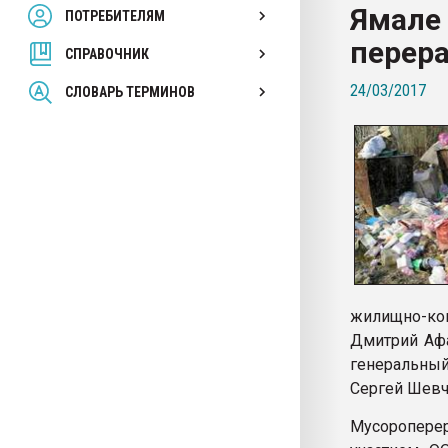
Ямале 
ПОТРЕБИТЕЛЯМ
Armaloy PC/ABS-1IM че
перер
СПРАВОЧНИК
ПЕРЕЙТИ НА 
24/03/2017
СЛОВАРЬ ТЕРМИНОВ
жилищно-ко
Дмитрий Афа
генеральный
Сергей Шевч
Мусороперер