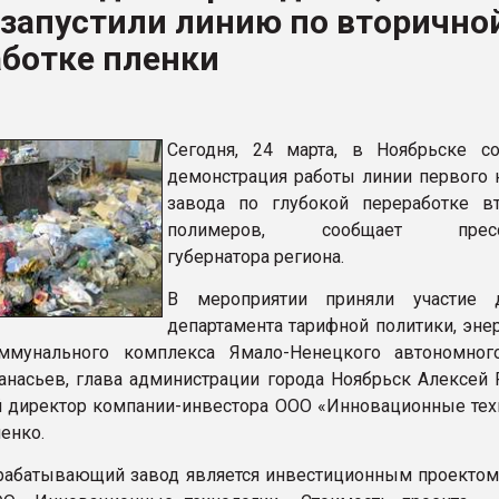
запустили линию по вторично
рный цвет
аботке пленки
ФОРУМ
Сегодня, 24 марта, в Ноябрьске со
демонстрация работы линии первого 
завода по глубокой переработке в
полимеров, сообщает пресс-
губернатора региона.
В мероприятии приняли участие д
департамента тарифной политики, эне
ммунального комплекса Ямало-Ненецкого автономног
насьев, глава администрации города Ноябрьск Алексей 
 директор компании-инвестора ООО «Инновационные тех
енко.
абатывающий завод является инвестиционным проектом