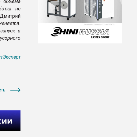
о объёма
ботка не
 Дмитрий
еняется.
запуск в
усорного
.
тЭксперт
сть