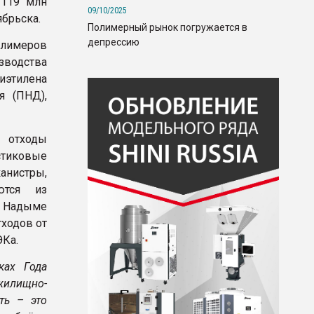
 119 млн
09/10/2025
ябрьска.
Полимерный рынок погружается в
депрессию
олимеров
изводства
иэтилена
я (ПНД),
 отходы
стиковые
анистры,
ются из
в Надыме
тходов от
ЭКа.
ках Года
жилищно-
ть – это