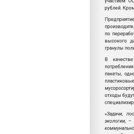
участием О
рублей. Кром
Предприятие
производите
по перерабо
высокого д
гранулы пол
В качестве
потреблени
пакеты, одн
пластиков
мусоросорти
отходы буду
специализир
«Задачи, п
экологии, –
коммунально