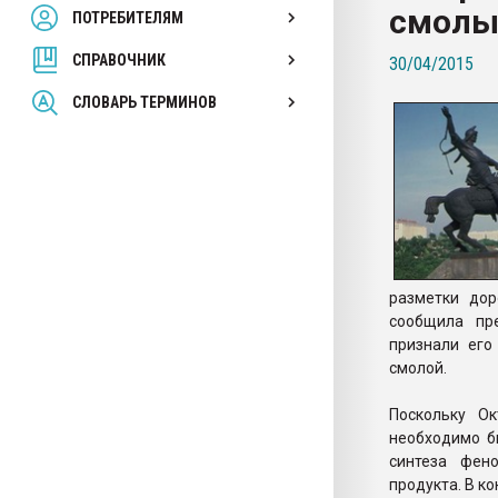
смолы
ПОТРЕБИТЕЛЯМ
Armaloy PC/ABS-1IM че
СПРАВОЧНИК
30/04/2015
ПЕРЕЙТИ НА 
СЛОВАРЬ ТЕРМИНОВ
разметки дор
сообщила пр
признали его
смолой.
Поскольку О
необходимо б
синтеза фен
продукта. В к