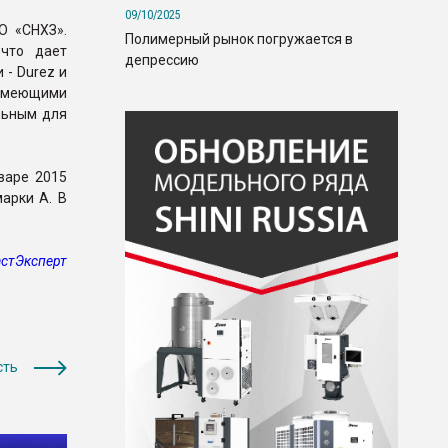
09/10/2025
О «СНХЗ».
Полимерный рынок погружается в
 что дает
депрессию
- Durez и
имеющими
льным для
варе 2015
арки А. В
стЭксперт
сть