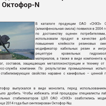
 Октофор-N
рный цвет
ФОРУМ
В каталоге продукции ОАО «СНХЗ» О
(алкилфенольная смола) появился в 2004 г
по достоинству оценен потребителями
использовали продукт в качестве доб
повышения клейкости резиновых сме
модификатор кабельных резин и ингр
рецептуре кровельных гидроизоля
материалов, а также в виде компонента к
ог, составов, защищающих металлоконструкции и технику от 
есс-служба компании. По результатам промышленных испыт
 стабилизирующее свойство наравне с канифолью – ценной 
ктофор выпускался в виде монолита, перед использование
ыло дробить. Чтобы избежать этой процедуры специалисты ла
ольных стабилизаторов ЦЗЛ ОАО «СНХЗ» озаботились моди
онце 2014 года был синтезирован Октофор-Nш.