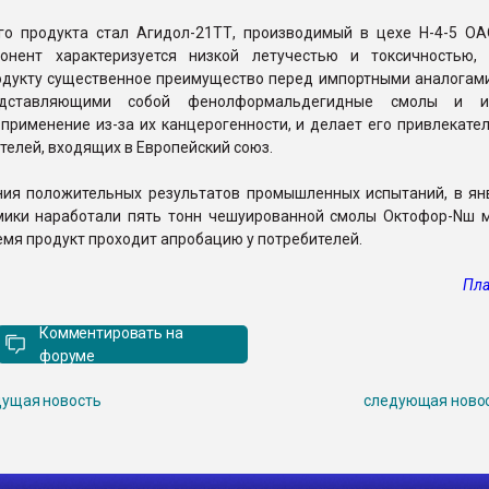
го продукта стал Агидол-21ТТ, производимый в цехе Н-4-5 ОА
онент характеризуется низкой летучестью и токсичностью,
одукту существенное преимущество перед импортными аналогами 
редставляющими собой фенолформальдегидные смолы и 
применение из-за их канцерогенности, и делает его привлекате
телей, входящих в Европейский союз.
ния положительных результатов промышленных испытаний, в ян
мики наработали пять тонн чешуированной смолы Октофор-Nш м
мя продукт проходит апробацию у потребителей.
Пла
Комментировать на
форуме
ущая новость
следующая ново