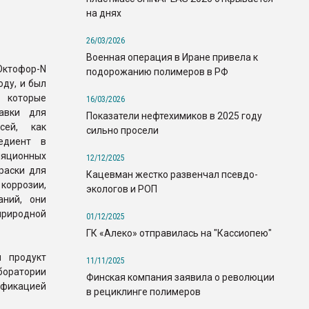
на днях
26/03/2026
Военная операция в Иране привела к
ктофор-N
подорожанию полимеров в РФ
оду, и был
, которые
16/03/2026
авки для
Показатели нефтехимиков в 2025 году
сей, как
сильно просели
едиент в
ционных
12/12/2025
раски для
Кацевман жестко развенчал псевдо-
коррозии,
экологов и РОП
аний, они
природной
01/12/2025
ГК «Алеко» отправилась на "Кассиопею"
м продукт
11/11/2025
боратории
Финская компания заявила о революции
фикацией
в рециклинге полимеров