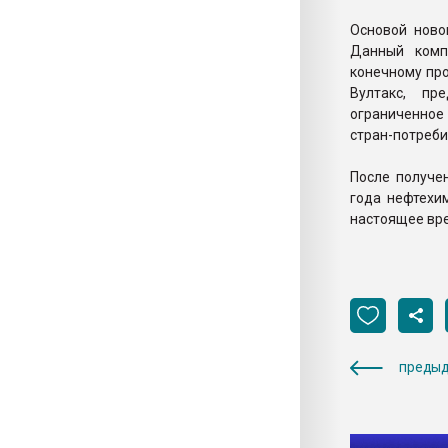
Основой ново
Данный комп
конечному пр
Вултакс, п
ограниченное 
стран-потреби
После получе
года нефтехи
настоящее вре
предыд