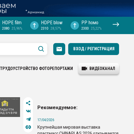
HDPE film
HDPE blow
PP hомо
2080
25,96%
2310
28,57%
2300
25,22%
ВХОД / РЕГИСТРАЦИЯ
ТРУДОУСТРОЙСТВО
ФОТОРЕПОРТАЖИ
ВИДЕОКАНАЛ
Рекомендуемое:
17/04/2026
Крупнейшая мировая выставка
пластмасс CHINAPLAS 2026 открывается