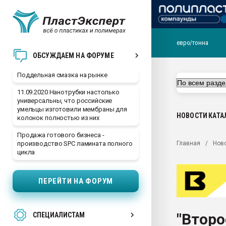
евро/тонна
Помощь в подборе мат
ОБСУЖДАЕМ НА ФОРУМЕ
Вакуум-формовочные 
Поддельная смазка на рынке
ближайшее подмосковье
Подмосковье, Москва
11.09.2020 Нанотрубки настолько
универсальны, что российские
28.07.2026 Автоматиза
умельцы изготовили мембраны для
первый план в перераб
НОВОСТИ
КАТА
колонок полностью из них
пластмасс
Продажа готового бизнеса -
28.07.2026 "Техноникол
Главная
Нов
производство SPC ламината полного
ситуацией на строител
цикла
Всё, что касается выду
бутылок
ПЕРЕЙТИ НА ФОРУМ
Материал поверхности 
вакуумного формовани
"Втор
СПЕЦИАЛИСТАМ
Продам отходы Компо
поликарбоната и АБС-п