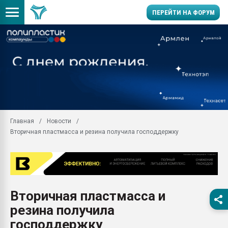
ПЕРЕЙТИ НА ФОРУМ
Продажа готового бизн
производство SPC лам
цикла
29.07.2026 ФРП помог 
заводу пластмасс" зах
ППЭ
Главная
Новости
Помощь в подборе мат
Вторичная пластмасса и резина получила господдержку
Вакуум-формовочные 
ближайшее подмосковье
Подмосковье, Москва
28.07.2026 Автоматиза
первый план в перераб
Вторичная пластмасса и
пластмасс
резина получила
28.07.2026 "Техноникол
ситуацией на строител
господдержку