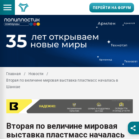
ПЕРЕЙТИ НА ФОРУМ
Продажа готового бизн
производство SPC лам
цикла
29.07.2026 ФРП помог 
заводу пластмасс" зах
ППЭ
Главная
Новости
Помощь в подборе мат
Вторая по величине мировая выставка пластмасс началась в
Вакуум-формовочные 
Шанхае
ближайшее подмосковье
Подмосковье, Москва
28.07.2026 Автоматиза
первый план в перераб
пластмасс
Вторая по величине мировая
28.07.2026 "Техноникол
выставка пластмасс началась
ситуацией на строител