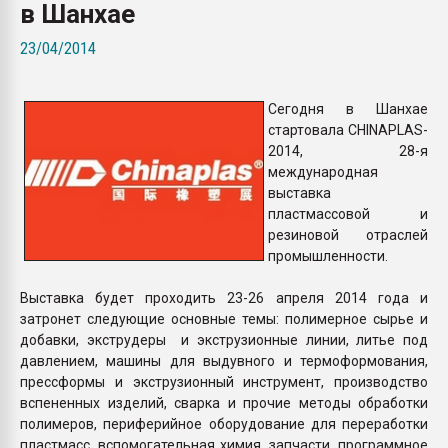
в Шанхае
Всё, что касается выду
бутылок
23/04/2014
ПЕРЕЙТИ НА 
Сегодня в Шанхае
стартовала CHINAPLAS-
2014, 28-я
международная
выставка
пластмассовой и
резиновой отраслей
промышленности.
Выставка будет проходить 23-26 апреля 2014 года и
затронет следующие основные темы: полимерное сырье и
добавки, экструдеры и экструзионные линии, литье под
давлением, машины для выдувного и термоформования,
прессформы и экструзионный инструмент, производство
вспененных изделий, сварка и прочие методы обработки
полимеров, периферийное оборудование для переработки
пластмасс, вспомогательная химия, запчасти, программное