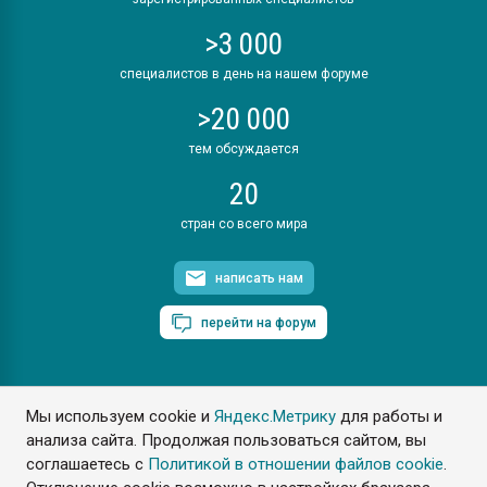
>3 000
специалистов в день на нашем форуме
>20 000
тем обсуждается
20
стран со всего мира
написать нам
перейти на форум
Мы используем cookie и
Яндекс.Метрику
для работы и
ПластЭксперт © 2006. Все права защищены
анализа сайта. Продолжая пользоваться сайтом, вы
Разрешается копирование материалов сайта с обязательной
ссылкой на www.e-plastic.ru
соглашаетесь с
Политикой в отношении файлов cookie
.
Разработка сайта