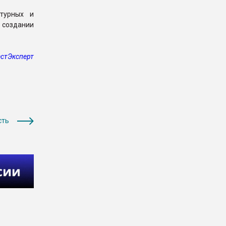
турных и
создании
стЭксперт
сть