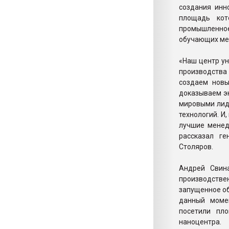
создания инн
площадь кот
промышленное
обучающих ме
«Наш центр ун
производства
создаем новы
доказываем э
мировыми лид
технологий. И
лучшие менед
рассказал ге
Столяров.
Андрей Свин
производстве
запущенное об
данный моме
посетили пло
наноцентра.