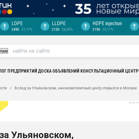
LDPE
LLDPE
HDPE injection
2490
27,71%
2150
26,05%
2190
25,11%
ериала
машины:
, с.-в.
ция выходит на
отке
ЛОГ ПРЕДПРИЯТИЙ
ДОСКА ОБЪЯВЛЕНИЙ
КОНСУЛЬТАЦИОННЫЙ ЦЕНТР
ь" довольна
ости
Вслед за Ульяновском, нанокомпозитный центр открылся в Москве
ьном рынке
ва ПЭТ
пуансона для
я
за Ульяновском,
зиция
ластика