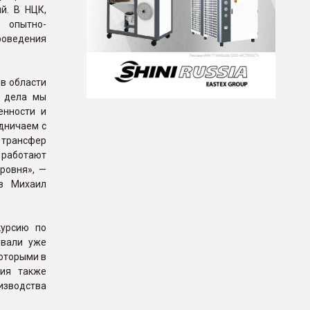
й. В НЦК,
 опытно-
роведения
в области
и дела мы
енности и
дничаем с
 трансфер
с работают
ровня», —
ов Михаил
курсию по
овали уже
которыми в
тия также
изводства