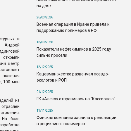
на днях
26/03/2026
Военная операция в Иране привела к
подорожанию полимеров в РФ
ктурных и
16/03/2026
 Андрей
Показатели нефтехимиков в 2025 году
лдинговой
сильно просели
 открыли
кий центр
12/12/2025
ставляет
Кацевман жестко развенчал псевдо-
включая
экологов и РОП
д 100 млн
01/12/2025
ГК «Алеко» отправилась на "Кассиопею"
зделий из
отраслей
11/11/2025
троения,
Финская компания заявила о революции
. На базе
в рециклинге полимеров
зработка