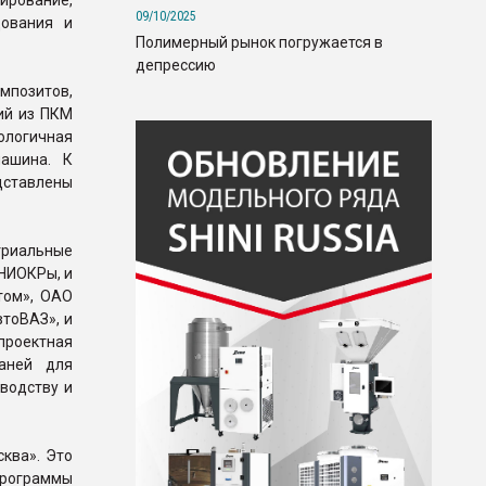
ирование,
09/10/2025
дования и
Полимерный рынок погружается в
депрессию
мпозитов,
ий из ПКМ
нологичная
машина. К
едставлены
триальные
НИОКРы, и
том», ОАО
тоВАЗ», и
проектная
аней для
водству и
ква». Это
программы