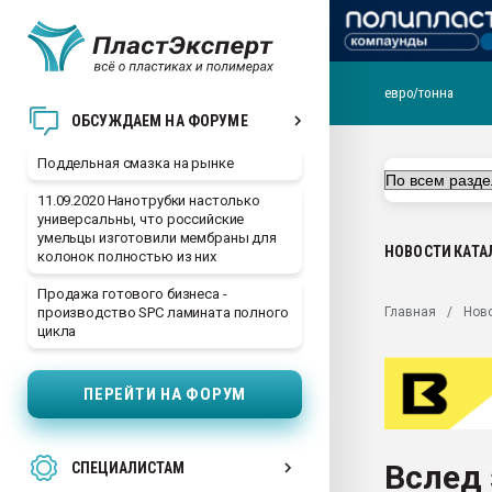
евро/тонна
Помощь в подборе мат
ОБСУЖДАЕМ НА ФОРУМЕ
Вакуум-формовочные 
Поддельная смазка на рынке
ближайшее подмосковье
Подмосковье, Москва
11.09.2020 Нанотрубки настолько
универсальны, что российские
28.07.2026 Автоматиза
умельцы изготовили мембраны для
первый план в перераб
НОВОСТИ
КАТА
колонок полностью из них
пластмасс
Продажа готового бизнеса -
28.07.2026 "Техноникол
Главная
Нов
производство SPC ламината полного
ситуацией на строител
цикла
Всё, что касается выду
бутылок
ПЕРЕЙТИ НА ФОРУМ
Материал поверхности 
вакуумного формовани
Вслед 
СПЕЦИАЛИСТАМ
Продам отходы Компо
поликарбоната и АБС-п