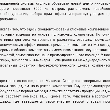
овационной системы столицы образован новый центр инноваци
орого превышает 8000 кв. метров, расположены новейшее
 оборудование, лаборатории, офисы, инфраструктура для п
роприятий.
икален тем, что здесь сконцентрированы ключевые компетенции 
 готовых изделий на основе полимерных композитов. По сут
е ниши для этих материалов в различных отраслях промышл
кономическую эффективность применения композитов. Мы сотру
ерами в области композитов и имеем возможность осуществлять
, пожалуй, самое главное наше преимущество — это команда. У на
жеры, технологи и инженеры — специалисты международного у
неральный директор Нанотехнологического центра композит
аренко в сопровождении Михаила Столярова совершили экс
нным площадкам наноцентра композитов. Ему продемонстрир
орудование первой очереди, а так же прототипы продукции над 
нт работает команда НЦК. Кроме того, участники мероприя
щадку, где завершается строительство второй очереди про