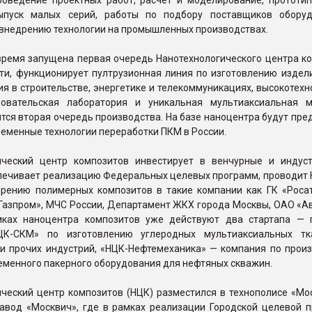
проведение проектных работ, расчет и моделирование, прототип
выпуск малых серий, работы по подбору поставщиков обору
внедрению технологии на промышленных производствах.
время запущена первая очередь Нанотехнологического центра ко
сти, функционирует пултрузионная линия по изготовлению издел
я в строительстве, энергетике и телекоммуникациях, высокотех
довательская лаборатория и уникальная мультиаксиальная 
ится вторая очередь производства. На базе наноцентра будут пр
еменные технологии переработки ПКМ в России.
ический центр композитов инвестирует в венчурные и индус
спечивает реализацию Федеральных целевых программ, проводит 
рению полимерных композитов в такие компании как ГК «Роса
Газпром», МЧС России, Департамент ЖКХ города Москвы, ОАО «Ав
мках наноцентра композитов уже действуют два стартапа — 
ЦК-СКМ» по изготовлению углеродных мультиаксиальных тк
 и прочих индустрий, «НЦК-Нефтемеханика» — компания по произ
менного пакерного оборудования для нефтяных скважин.
ческий центр композитов (НЦК) разместился в технополисе «Мос
авод «Москвич», где в рамках реализации Городской целевой 