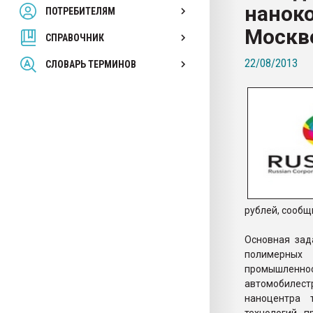
нанок
ПОТРЕБИТЕЛЯМ
Armaloy PC/ABS-1IM че
Москв
СПРАВОЧНИК
ПЕРЕЙТИ НА 
22/08/2013
СЛОВАРЬ ТЕРМИНОВ
рублей, сооб
Основная зад
полимерных
промышленн
автомобилест
наноцентра 