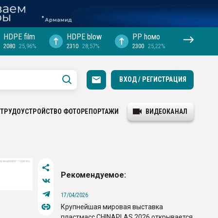
HDPE film
HDPE blow
PP hомо
2080
25,96%
2310
28,57%
2300
25,22%
ВХОД / РЕГИСТРАЦИЯ
ТРУДОУСТРОЙСТВО
ФОТОРЕПОРТАЖИ
ВИДЕОКАНАЛ
Рекомендуемое:
17/04/2026
Крупнейшая мировая выставка
пластмасс CHINAPLAS 2026 открывается