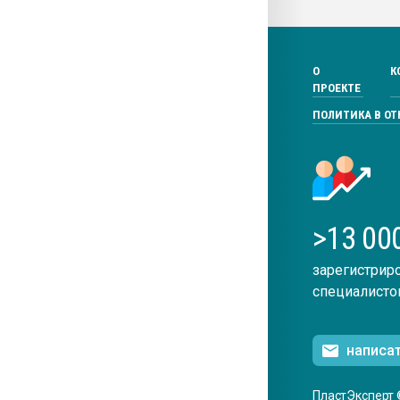
О
К
ПРОЕКТЕ
ПОЛИТИКА В О
>13 00
зарегистрир
специалисто
написа
ПластЭксперт 