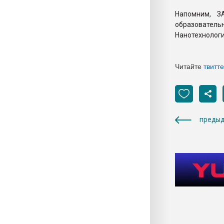
Напомним, З
образовател
Нанотехнологи
Читайте
твитт
предыд