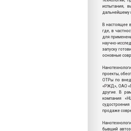
технологий, 
испытания, 
дальнейшему 
В настоящее 
где, в частно
для применени
научно-иссле
запуску готов
основные совр
Нанотехнолог
проекты, обе
ОТРы по внед
«РЖД», ОАО «
другие. В ра
компания «Н
судостроения
продаже совре
Нанотехнологи
бывший автоз