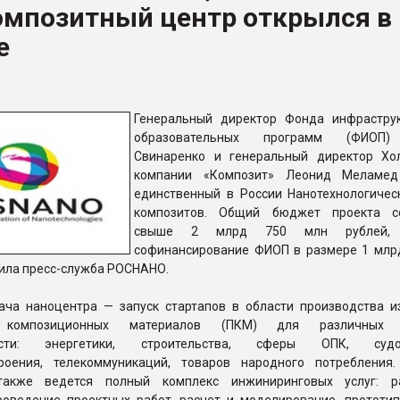
омпозитный центр открылся в
рный цвет
е
ФОРУМ
Генеральный директор Фонда инфрастру
образовательных программ (ФИОП)
Свинаренко и генеральный директор Хо
компании «Композит» Леонид Меламед
единственный в России Нанотехнологичес
композитов. Общий бюджет проекта со
свыше 2 млрд 750 млн рублей, 
софинансирование ФИОП в размере 1 млр
щила пресс-служба РОСНАНО.
ача наноцентра — запуск стартапов в области производства и
 композиционных материалов (ПКМ) для различных 
ости: энергетики, строительства, сферы ОПК, судос
роения, телекоммуникаций, товаров народного потребления
также ведется полный комплекс инжиниринговых услуг: ра