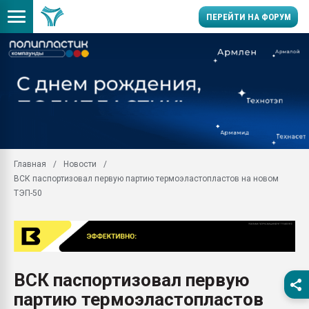
ПЕРЕЙТИ НА ФОРУМ
Продажа готового бизн
производство SPC лам
цикла
29.07.2026 ФРП помог 
заводу пластмасс" зах
ППЭ
Главная
Новости
Помощь в подборе мат
ВСК паспортизовал первую партию термоэластопластов на новом
Вакуум-формовочные 
ТЭП-50
ближайшее подмосковье
Подмосковье, Москва
28.07.2026 Автоматиза
первый план в перераб
пластмасс
ВСК паспортизовал первую
28.07.2026 "Техноникол
партию термоэластопластов
ситуацией на строител