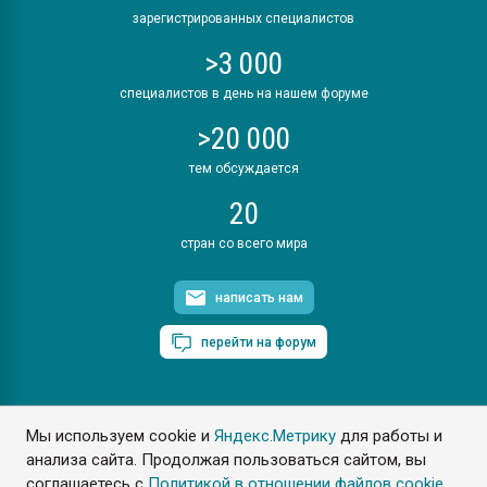
зарегистрированных специалистов
>3 000
специалистов в день на нашем форуме
>20 000
тем обсуждается
20
стран со всего мира
написать нам
перейти на форум
Мы используем cookie и
Яндекс.Метрику
для работы и
ПластЭксперт © 2006. Все права защищены
анализа сайта. Продолжая пользоваться сайтом, вы
Разрешается копирование материалов сайта с обязательной
ссылкой на www.e-plastic.ru
соглашаетесь с
Политикой в отношении файлов cookie
.