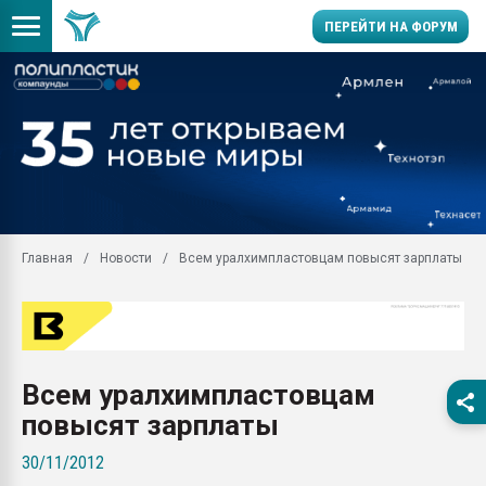
ПЕРЕЙТИ НА ФОРУМ
Вакуум-формовочные 
ближайшее подмосковье
Подмосковье, Москва
28.07.2026 Автоматиза
первый план в перераб
пластмасс
Главная
Новости
Всем уралхимпластовцам повысят зарплаты
28.07.2026 "Техноникол
ситуацией на строител
Всё, что касается выду
бутылок
Материал поверхности 
Всем уралхимпластовцам
вакуумного формовани
повысят зарплаты
Продам отходы Компо
поликарбоната и АБС-п
30/11/2012
Armaloy PC/ABS-1IM че