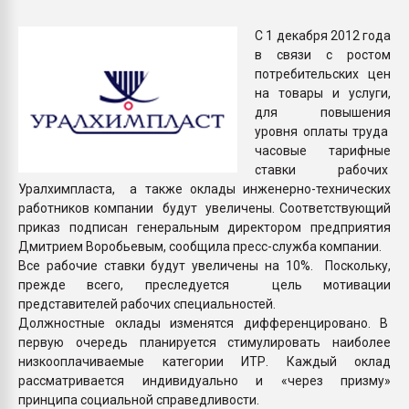
26.07.2022 "Сибирский т
намного дороже
С 1 декабря 2012 года
в связи с ростом
потребительских цен
ПЕРЕЙТИ НА 
на товары и услуги,
для повышения
уровня оплаты труда
часовые тарифные
ставки рабочих
Уралхимпласта, а также оклады инженерно-технических
работников компании будут увеличены. Соответствующий
приказ подписан генеральным директором предприятия
Дмитрием Воробьевым, сообщила пресс-служба компании.
Все рабочие ставки будут увеличены на 10%. Поскольку,
прежде всего, преследуется цель мотивации
представителей рабочих специальностей.
Должностные оклады изменятся дифференцировано. В
первую очередь планируется стимулировать наиболее
низкооплачиваемые категории ИТР. Каждый оклад
рассматривается индивидуально и «через призму»
принципа социальной справедливости.