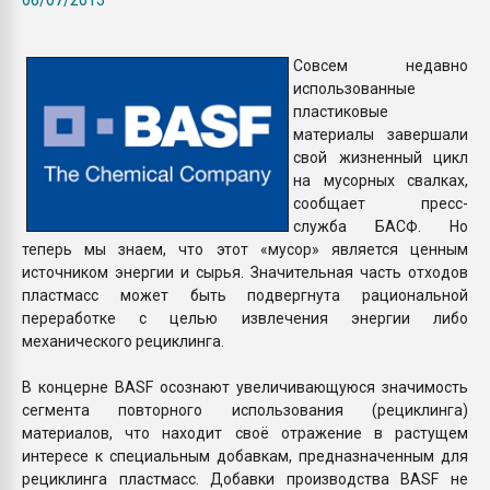
Всё, что касается выду
бутылок
Совсем недавно
использованные
ПЕРЕЙТИ НА 
пластиковые
материалы завершали
свой жизненный цикл
на мусорных свалках,
сообщает пресс-
служба БАСФ. Но
теперь мы знаем, что этот «мусор» является ценным
источником энергии и сырья. Значительная часть отходов
пластмасс может быть подвергнута рациональной
переработке с целью извлечения энергии либо
механического рециклинга.
В концерне BASF осознают увеличивающуюся значимость
сегмента повторного использования (рециклинга)
материалов, что находит своё отражение в растущем
интересе к специальным добавкам, предназначенным для
рециклинга пластмасс. Добавки производства BASF не