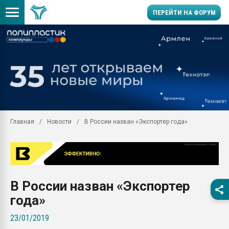
ПЕРЕЙТИ НА ФОРУМ
Продажа готового бизн
производство SPC лам
цикла
29.07.2026 ФРП помог 
заводу пластмасс" зах
ППЭ
Главная
Новости
В России назван «Экспортер года»
Помощь в подборе мат
Вакуум-формовочные 
ближайшее подмосковье
Подмосковье, Москва
28.07.2026 Автоматиза
В России назван «Экспортер
первый план в перераб
пластмасс
года»
28.07.2026 "Техноникол
23/01/2019
ситуацией на строител