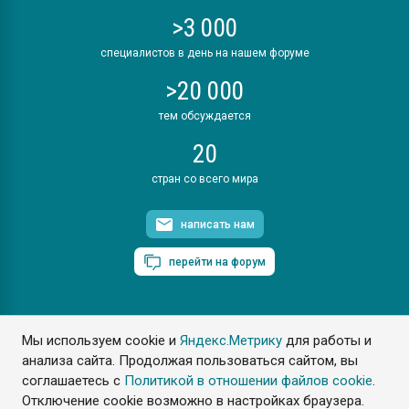
>3 000
специалистов в день на нашем форуме
>20 000
тем обсуждается
20
стран со всего мира
написать нам
перейти на форум
Мы используем cookie и
Яндекс.Метрику
для работы и
ПластЭксперт © 2006. Все права защищены
анализа сайта. Продолжая пользоваться сайтом, вы
Разрешается копирование материалов сайта с обязательной
ссылкой на www.e-plastic.ru
соглашаетесь с
Политикой в отношении файлов cookie
.
Отключение cookie возможно в настройках браузера.
Разработка сайта