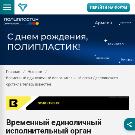
ПЕРЕЙТИ НА ФОРУМ
Продажа готового бизн
производство SPC лам
цикла
29.07.2026 ФРП помог 
заводу пластмасс" зах
ППЭ
Главная
Новости
Помощь в подборе мат
Временный единоличный исполнительный орган Дзержинского
Вакуум-формовочные 
орстекла теперь известен
ближайшее подмосковье
Подмосковье, Москва
28.07.2026 Автоматиза
первый план в перераб
пластмасс
Временный единоличный
28.07.2026 "Техноникол
исполнительный орган
ситуацией на строител