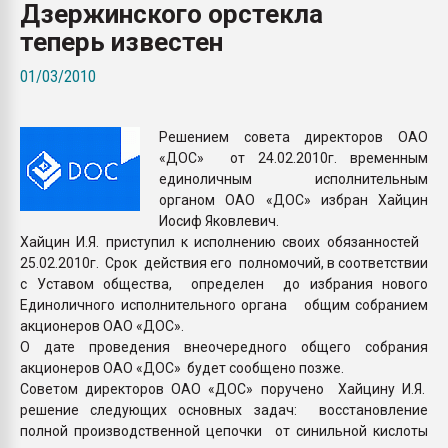
Дзержинского орстекла
Всё, что касается выду
бутылок
теперь известен
01/03/2010
ПЕРЕЙТИ НА 
Решением совета директоров ОАО
«ДОС» от 24.02.2010г. временным
единоличным исполнительным
органом ОАО «ДОС» избран Хайцин
Иосиф Яковлевич.
Хайцин И.Я. приступил к исполнению своих обязанностей
25.02.2010г. Срок действия его полномочий, в соответствии
с Уставом общества, определен до избрания нового
Единоличного исполнительного органа общим собранием
акционеров ОАО «ДОС».
О дате проведения внеочередного общего собрания
акционеров ОАО «ДОС» будет сообщено позже.
Советом директоров ОАО «ДОС» поручено Хайцину И.Я.
решение следующих основных задач: восстановление
полной производственной цепочки от синильной кислоты