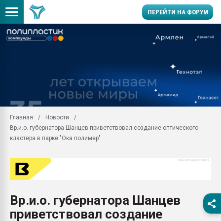
ПЕРЕЙТИ НА ФОРУМ
Вакуум-формовочные 
ближайшее подмосковье
Подмосковье, Москва
28.07.2026 Автоматиза
первый план в перераб
пластмасс
Главная
Новости
28.07.2026 "Техноникол
Вр.и.о. губернатора Шанцев приветствовал создание оптического
ситуацией на строител
кластера в парке "Ока полимер"
Всё, что касается выду
бутылок
Материал поверхности 
вакуумного формовани
Продам отходы Компо
Вр.и.о. губернатора Шанцев
поликарбоната и АБС-п
приветствовал создание
Armaloy PC/ABS-1IM че