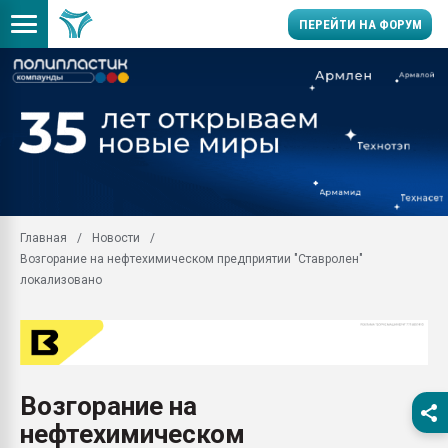
ПЕРЕЙТИ НА ФОРУМ
Продажа готового бизн
производство SPC лам
цикла
29.07.2026 ФРП помог 
заводу пластмасс" зах
ППЭ
Главная
Новости
Помощь в подборе мат
Возгорание на нефтехимическом предприятии "Ставролен"
Вакуум-формовочные 
локализовано
ближайшее подмосковье
Подмосковье, Москва
28.07.2026 Автоматиза
первый план в перераб
пластмасс
Возгорание на
28.07.2026 "Техноникол
нефтехимическом
ситуацией на строител