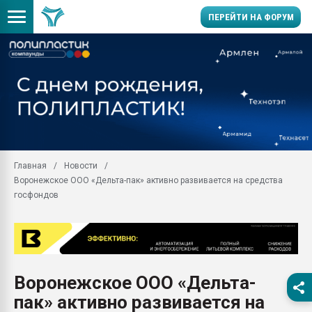
ПЕРЕЙТИ НА ФОРУМ
Помощь в подборе мат
Вакуум-формовочные 
ближайшее подмосковье
Подмосковье, Москва
28.07.2026 Автоматиза
первый план в перераб
Главная
Новости
пластмасс
Воронежское ООО «Дельта-пак» активно развивается на средства
28.07.2026 "Техноникол
госфондов
ситуацией на строител
Всё, что касается выду
бутылок
Материал поверхности 
вакуумного формовани
Воронежское ООО «Дельта-
пак» активно развивается на
Продам отходы Компо
поликарбоната и АБС-п