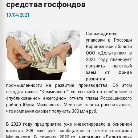
средства госфондов
Armaloy PC/ABS-1IM че
19/04/2021
ПЕРЕЙТИ НА 
Производитель
упаковки в Россоши
Воронежской области
ООО «Дельта-пак» в
2021 году планирует
получить льготный
заем от Фонда
развития
промышленности на развитие производства. Об этом
сегодня пишет "Коммерсант" со ссылкой на сообщение в
опубликованном ежегодном отчете главы Россошанского
района Юрия Мишанкова. Местные власти рассчитывают,
что компания сможет получить 300 млн руб.
В 2020 году предприятие уже инвестировало в основной
капитал 208 млн руб., сообщается в отчете господина
Мишанкова. В течение 2020-го, напомним «Дельта-пак»