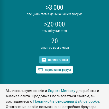
>3 000
специалистов в день на нашем форуме
>20 000
тем обсуждается
20
стран со всего мира
написать нам
перейти на форум
Мы используем cookie и
Яндекс.Метрику
для работы и
ПластЭксперт © 2006. Все права защищены
анализа сайта. Продолжая пользоваться сайтом, вы
Разрешается копирование материалов сайта с обязательной
ссылкой на www.e-plastic.ru
соглашаетесь с
Политикой в отношении файлов cookie
.
Отключение cookie возможно в настройках браузера.
Разработка сайта