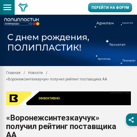
ПЕРЕЙТИ НА ФОРУМ
Продажа готового бизн
производство SPC лам
цикла
29.07.2026 ФРП помог 
заводу пластмасс" зах
ППЭ
Главная
Новости
Помощь в подборе мат
«Воронежсинтезкаучук» получил рейтинг поставщика АА
Вакуум-формовочные 
ближайшее подмосковье
Подмосковье, Москва
28.07.2026 Автоматиза
первый план в перераб
«Воронежсинтезкаучук»
пластмасс
получил рейтинг поставщика
28.07.2026 "Техноникол
ситуацией на строител
АА