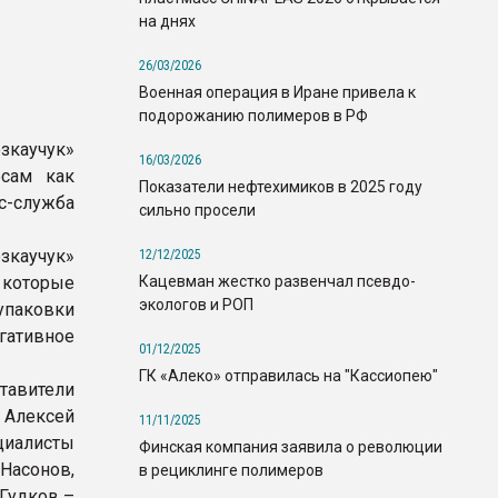
на днях
26/03/2026
Военная операция в Иране привела к
подорожанию полимеров в РФ
зкаучук»
16/03/2026
есам как
Показатели нефтехимиков в 2025 году
с-служба
сильно просели
зкаучук»
12/12/2025
Кацевман жестко развенчал псевдо-
 которые
экологов и РОП
упаковки
гативное
01/12/2025
ГК «Алеко» отправилась на "Кассиопею"
тавители
 Алексей
11/11/2025
циалисты
Финская компания заявила о революции
Насонов,
в рециклинге полимеров
 Гудков –