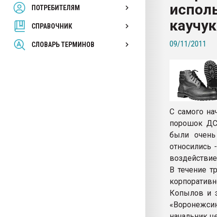
исполь
ПОТРЕБИТЕЛЯМ
Armaloy PC/ABS-1IM че
каучук
СПРАВОЧНИК
ПЕРЕЙТИ НА 
09/11/2011
СЛОВАРЬ ТЕРМИНОВ
С самого на
порошок ДС
были очень
относились 
воздействие
В течение т
корпоратив
Копылов и э
«Воронежси
начальник ц