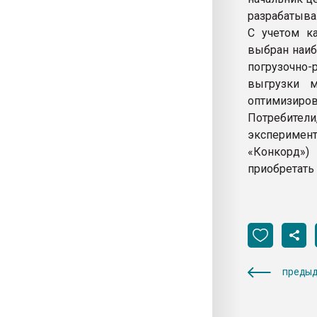
разрабатыва
С учетом ка
выбран наиб
погрузочно
выгрузки м
оптимизиров
Потребите
эксперимен
«Конкорд»)
приобретать
предыд