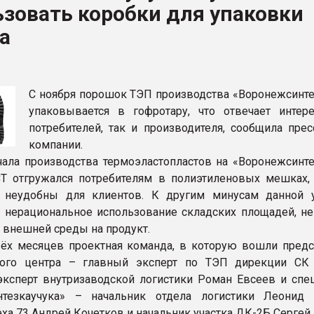
зовать коробки для упаковки
рный цвет
а
ФОРУМ
С ноября порошок ТЭП производства «Воронежсинте
упаковывается в гофротару, что отвечает интер
потребителей, так и производителя, сообщила прес
компании.
чала производства термоэластопластов на «Воронежсинте
Т отгружался потребителям в полиэтиленовых мешках,
 неудобны для клиентов. К другим минусам данной 
- нерациональное использование складских площадей, не
 внешней среды на продукт.
рёх месяцев проектная команда, в которую вошли предс
ного центра – главный эксперт по ТЭП дирекции СК
ксперт внутризаводской логистики Роман Евсеев и спе
нтезкаучука» – начальник отдела логистики Леонид 
еха 73 Андрей Кочетков и начальник участка ДК-2Б Сергей