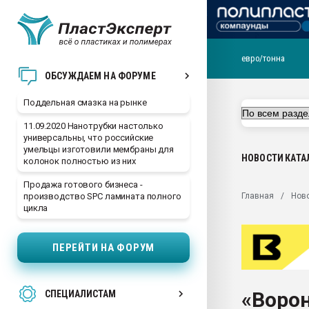
евро/тонна
Помощь в подборе мат
ОБСУЖДАЕМ НА ФОРУМЕ
Вакуум-формовочные 
Поддельная смазка на рынке
ближайшее подмосковье
Подмосковье, Москва
11.09.2020 Нанотрубки настолько
универсальны, что российские
28.07.2026 Автоматиза
умельцы изготовили мембраны для
первый план в перераб
НОВОСТИ
КАТА
колонок полностью из них
пластмасс
Продажа готового бизнеса -
28.07.2026 "Техноникол
Главная
Нов
производство SPC ламината полного
ситуацией на строител
цикла
Всё, что касается выду
бутылок
ПЕРЕЙТИ НА ФОРУМ
Материал поверхности 
вакуумного формовани
«Воро
СПЕЦИАЛИСТАМ
Продам отходы Компо
поликарбоната и АБС-п