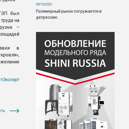
09/10/2025
Полимерный рынок погружается в
 ТЭП был
депрессию
 труда на
грузки –
площадей
тавки в
кровля»,
 желание
тЭксперт
сть