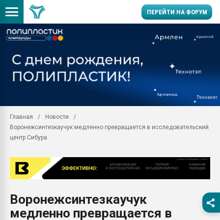
ПЕРЕЙТИ НА ФОРУМ
Помощь в подборе мат
Вакуум-формовочные 
ближайшее подмосковье
Подмосковье, Москва
28.07.2026 Автоматиза
первый план в перераб
Главная
Новости
пластмасс
Воронежсинтезкаучук медленно превращается в исследовательский
28.07.2026 "Техноникол
центр Сибура
ситуацией на строител
Всё, что касается выду
бутылок
Материал поверхности 
вакуумного формовани
Воронежсинтезкаучук
медленно превращается в
Продам отходы Компо
поликарбоната и АБС-п