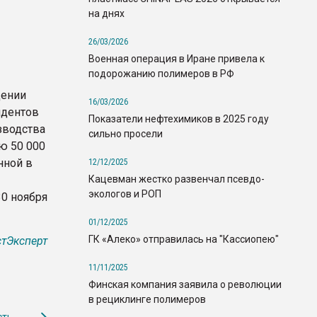
на днях
26/03/2026
Военная операция в Иране привела к
подорожанию полимеров в РФ
дении
16/03/2026
ндентов
Показатели нефтехимиков в 2025 году
зводства
сильно просели
ю 50 000
нной в
12/12/2025
Кацевман жестко развенчал псевдо-
экологов и РОП
0 ноября
01/12/2025
ГК «Алеко» отправилась на "Кассиопею"
тЭксперт
11/11/2025
Финская компания заявила о революции
в рециклинге полимеров