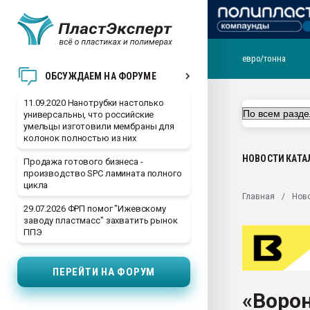
евро/тонна
Вакуум-формовочные 
ОБСУЖДАЕМ НА ФОРУМЕ
ближайшее подмосковье
Подмосковье, Москва
11.09.2020 Нанотрубки настолько
универсальны, что российские
28.07.2026 Автоматиза
умельцы изготовили мембраны для
первый план в перераб
колонок полностью из них
пластмасс
НОВОСТИ
КАТА
Продажа готового бизнеса -
28.07.2026 "Техноникол
производство SPC ламината полного
ситуацией на строител
цикла
Главная
Нов
Всё, что касается выду
29.07.2026 ФРП помог "Ижевскому
бутылок
заводу пластмасс" захватить рынок
ППЭ
Материал поверхности 
вакуумного формовани
ПЕРЕЙТИ НА ФОРУМ
Продам отходы Компо
поликарбоната и АБС-п
«Ворон
Armaloy PC/ABS-1IM че