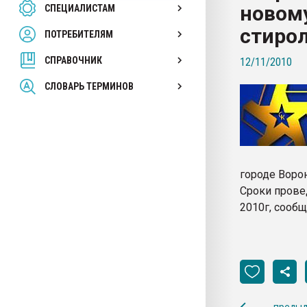
новому
СПЕЦИАЛИСТАМ
26.07.2022 "Сибирский т
намного дороже
стиро
ПОТРЕБИТЕЛЯМ
СПРАВОЧНИК
12/11/2010
ПЕРЕЙТИ НА 
СЛОВАРЬ ТЕРМИНОВ
городе Воро
Сроки прове
2010г, сооб