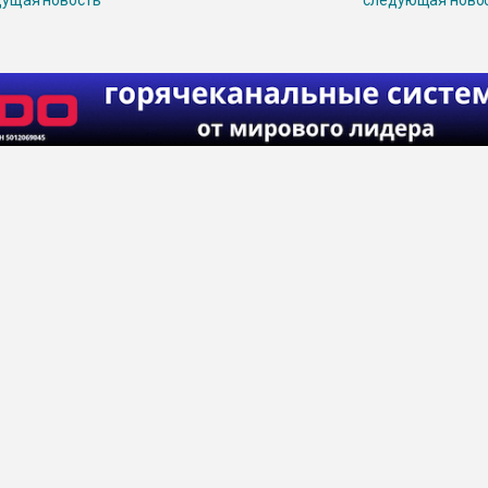
ущая новость
следующая ново