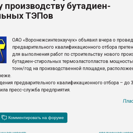
 производству бутадиен-
итан" стал
льных ТЭПов
ФОРУМ
ОАО «Воронежсинтезкаучук» объявил вчера о прове
предварительного квалификационного отбора прете
для выполнения работ по строительству нового прои
бутадиен-стирольных термоэластопластов мощность
тонн/год на производственной площадке, расположе
неже.
дения предварительного квалификационного отбора – до 3
щила пресс-служба предприятия.
Плас