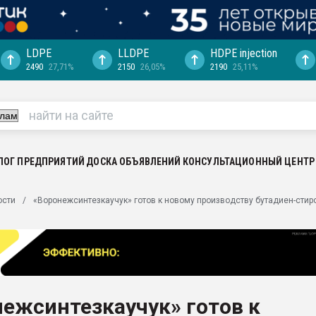
LDPE
LLDPE
HDPE injection
2490
27,71%
2150
26,05%
2190
25,11%
машины:
, с.-в.
ция выходит на
отке
ЛОГ ПРЕДПРИЯТИЙ
ДОСКА ОБЪЯВЛЕНИЙ
КОНСУЛЬТАЦИОННЫЙ ЦЕНТР
ь" довольна
ьном рынке
ости
«Воронежсинтезкаучук» готов к новому производству бутадиен-сти
ва ПЭТ
пуансона для
я
зиция
ластика
ежсинтезкаучук» готов к
рный цвет