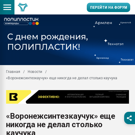
ПЕРЕЙТИ НА ФОРУМ
28.07.2026 Автоматиза
первый план в перераб
пластмасс
28.07.2026 "Техноникол
ситуацией на строител
Всё, что касается выду
Главная
Новости
бутылок
«Воронежсинтезкаучук» еще никогда не делал столько каучука
Материал поверхности 
вакуумного формовани
Продам отходы Компо
поликарбоната и АБС-п
Armaloy PC/ABS-1IM че
«Воронежсинтезкаучук» еще
26.07.2022 "Сибирский т
никогда не делал столько
намного дороже
каучука
Профильная литератур