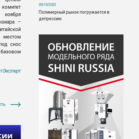
09/10/2025
 комитет
Полимерный рынок погружается в
 ноября
депрессию
нзиара –
китайской
с местом
под снос
 базовом
тЭксперт
сть