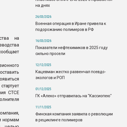
на днях
26/03/2026
Военная операция в Иране привела к
подорожанию полимеров в РФ
ства на
16/03/2026
зводства
Показатели нефтехимиков в 2025 году
 сообщает
сильно просели
ионного
12/12/2025
Кацевман жестко развенчал псевдо-
доставить
экологов и РОП
явиться
стартует
01/12/2025
ния CTCE
ГК «Алеко» отправилась на "Кассиопею"
олнителя
11/11/2025
омпания,
Финская компания заявила о революции
м нормам
в рециклинге полимеров
й целью