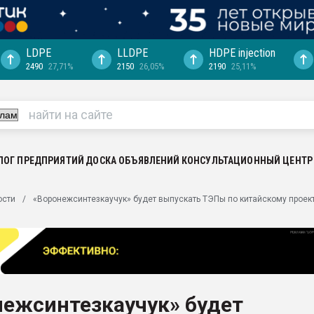
LDPE
LLDPE
HDPE injection
2490
27,71%
2150
26,05%
2190
25,11%
еса -
ината полного
"Ижевскому
ватить рынок
ЛОГ ПРЕДПРИЯТИЙ
ДОСКА ОБЪЯВЛЕНИЙ
КОНСУЛЬТАЦИОННЫЙ ЦЕНТР
ериала
машины:
ости
«Воронежсинтезкаучук» будет выпускать ТЭПы по китайскому проек
, с.-в.
ция выходит на
отке
ь" довольна
нежсинтезкаучук» будет
ьном рынке