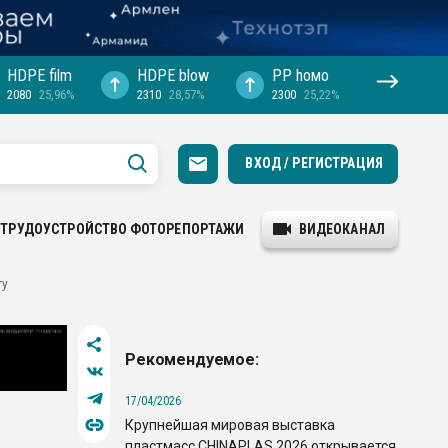
HDPE film
HDPE blow
PP hомо
2080
25,96%
2310
28,57%
2300
25,22%
ВХОД / РЕГИСТРАЦИЯ
ТРУДОУСТРОЙСТВО
ФОТОРЕПОРТАЖИ
ВИДЕОКАНАЛ
ту
Рекомендуемое:
17/04/2026
Крупнейшая мировая выставка
пластмасс CHINAPLAS 2026 открывается