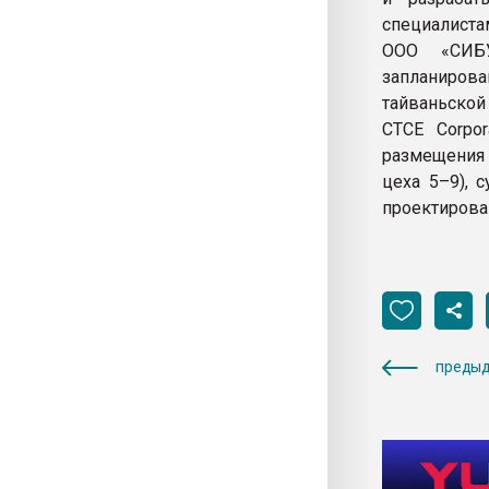
специалиста
ООО «СИБУ
запланирова
тайваньской
CTCE Corpo
размещения 
цеха 5–9), 
проектирова
предыд