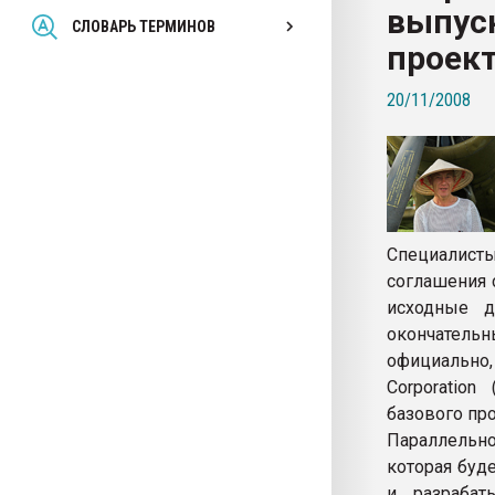
выпус
Всё, что касается выду
СЛОВАРЬ ТЕРМИНОВ
бутылок
проек
20/11/2008
ПЕРЕЙТИ НА 
Специалист
соглашения 
исходные д
окончатель
официально,
Corporation
базового про
Параллельн
которая буд
и разрабат