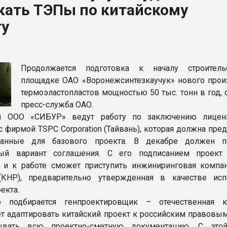
кать ТЭПы по китайскому
ва ПЭТ
ту
ФОРУМ
Продолжается подготовка к началу строитель
площадке ОАО «Воронежсинтезкаучук» нового прои
термоэластопластов мощностью 50 тыс. тонн в год,
пресс-служба ОАО.
ы ООО «СИБУР» ведут работу по заключению лиценз
с фирмой TSPC Corporation (Тайвань), которая должна пре
анные для базового проекта. В декабре должен по
ный вариант соглашения. С его подписанием проект 
 и к работе сможет приступить инжиниринговая компа
 (КНР), предварительно утвержденная в качестве исп
екта.
о подбирается генпроектировщик – отечественная к
ет адаптировать китайский проект к российским правовы
ывать всю проектно-сметную документацию. С это