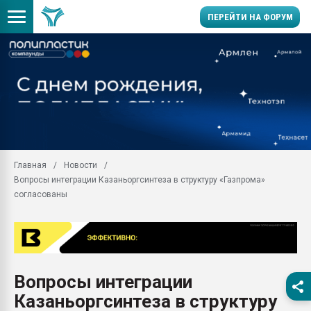
ПЕРЕЙТИ НА ФОРУМ
Продажа готового бизн
производство SPC лам
цикла
29.07.2026 ФРП помог 
заводу пластмасс" зах
ППЭ
Главная
Новости
Помощь в подборе мат
Вопросы интеграции Казаньоргсинтеза в структуру «Газпрома»
Вакуум-формовочные 
согласованы
ближайшее подмосковье
Подмосковье, Москва
28.07.2026 Автоматиза
первый план в перераб
пластмасс
Вопросы интеграции
28.07.2026 "Техноникол
Казаньоргсинтеза в структуру
ситуацией на строител